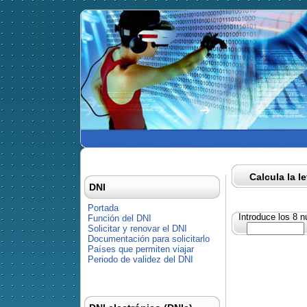
Calcula la l
DNI
Portada
Introduce los 8 
Función del DNI
Solicitar y renovar el DNI
Documentación para solicitarlo
Países que permiten viajar
Periodo de validez del DNI