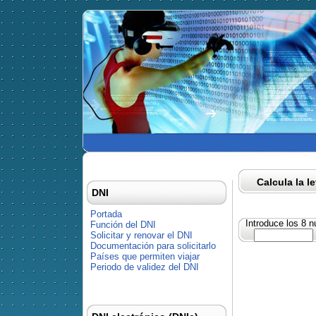
Calcula la l
DNI
Portada
Introduce los 8 
Función del DNI
Solicitar y renovar el DNI
Documentación para solicitarlo
Países que permiten viajar
Periodo de validez del DNI