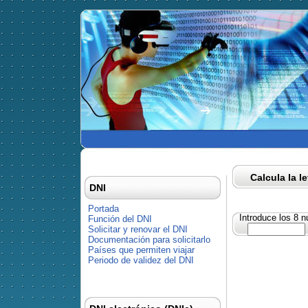
Calcula la l
DNI
Portada
Introduce los 8 
Función del DNI
Solicitar y renovar el DNI
Documentación para solicitarlo
Países que permiten viajar
Periodo de validez del DNI