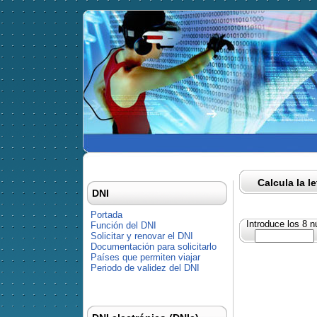
Calcula la l
DNI
Portada
Introduce los 8 
Función del DNI
Solicitar y renovar el DNI
Documentación para solicitarlo
Países que permiten viajar
Periodo de validez del DNI