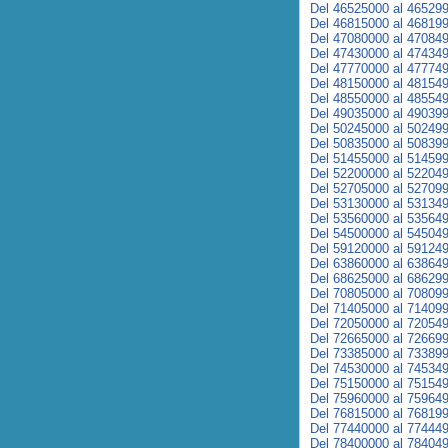
Del 46525000 al 46529
Del 46815000 al 46819
Del 47080000 al 47084
Del 47430000 al 47434
Del 47770000 al 47774
Del 48150000 al 48154
Del 48550000 al 48554
Del 49035000 al 49039
Del 50245000 al 50249
Del 50835000 al 50839
Del 51455000 al 51459
Del 52200000 al 52204
Del 52705000 al 52709
Del 53130000 al 53134
Del 53560000 al 53564
Del 54500000 al 54504
Del 59120000 al 59124
Del 63860000 al 63864
Del 68625000 al 68629
Del 70805000 al 70809
Del 71405000 al 71409
Del 72050000 al 72054
Del 72665000 al 72669
Del 73385000 al 73389
Del 74530000 al 74534
Del 75150000 al 75154
Del 75960000 al 75964
Del 76815000 al 76819
Del 77440000 al 77444
Del 78400000 al 78404