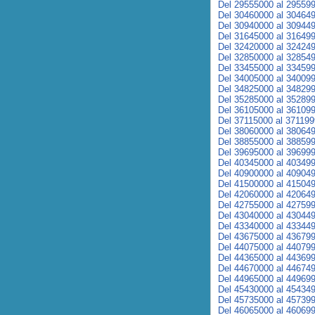
Del 29555000 al 29559
Del 30460000 al 30464
Del 30940000 al 30944
Del 31645000 al 31649
Del 32420000 al 32424
Del 32850000 al 32854
Del 33455000 al 33459
Del 34005000 al 34009
Del 34825000 al 34829
Del 35285000 al 35289
Del 36105000 al 36109
Del 37115000 al 37119
Del 38060000 al 38064
Del 38855000 al 38859
Del 39695000 al 39699
Del 40345000 al 40349
Del 40900000 al 40904
Del 41500000 al 41504
Del 42060000 al 42064
Del 42755000 al 42759
Del 43040000 al 43044
Del 43340000 al 43344
Del 43675000 al 43679
Del 44075000 al 44079
Del 44365000 al 44369
Del 44670000 al 44674
Del 44965000 al 44969
Del 45430000 al 45434
Del 45735000 al 45739
Del 46065000 al 46069