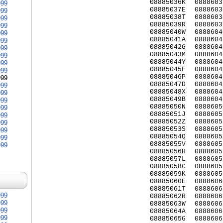
08885036K
0888603
999
08885037E
0888603
999
08885038T
0888603
999
08885039R
0888603
999
08885040W
0888604
999
08885041A
0888604
999
08885042G
0888604
999
08885043M
0888604
999
08885044Y
0888604
999
08885045F
0888604
999
08885046P
0888604
999
08885047D
0888604
999
08885048X
0888604
999
08885049B
0888604
999
08885050N
0888605
999
08885051J
0888605
999
08885052Z
0888605
999
08885053S
0888605
999
08885054Q
0888605
999
08885055V
0888605
999
08885056H
0888605
08885057L
0888605
08885058C
0888605
08885059K
0888605
08885060E
0888606
08885061T
0888606
999
08885062R
0888606
999
08885063W
0888606
999
08885064A
0888606
999
08885065G
0888606