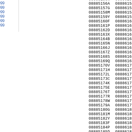
999
08885156A
0888615
999
08885157G
0888615
999
08885158M
0888615
999
08885159Y
0888615
999
08885160F
0888616
999
08885161P
0888616
08885162D
0888616
08885163X
0888616
08885164B
0888616
08885165N
0888616
08885166J
0888616
08885167Z
0888616
08885168S
0888616
08885169Q
0888616
08885170V
0888617
08885171H
0888617
08885172L
0888617
08885173C
0888617
08885174K
0888617
08885175E
0888617
08885176T
0888617
08885177R
0888617
08885178W
0888617
08885179A
0888617
08885180G
0888618
08885181M
0888618
08885182Y
0888618
08885183F
0888618
08885184P
0888618
08885185D
0888618