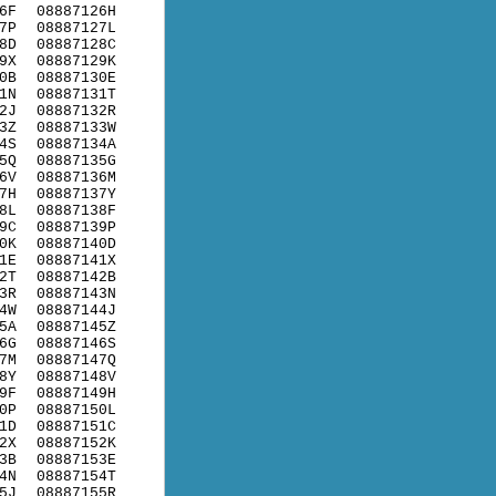
6F
08887126H
7P
08887127L
8D
08887128C
9X
08887129K
0B
08887130E
1N
08887131T
2J
08887132R
3Z
08887133W
4S
08887134A
5Q
08887135G
6V
08887136M
7H
08887137Y
8L
08887138F
9C
08887139P
0K
08887140D
1E
08887141X
2T
08887142B
3R
08887143N
4W
08887144J
5A
08887145Z
6G
08887146S
7M
08887147Q
8Y
08887148V
9F
08887149H
0P
08887150L
1D
08887151C
2X
08887152K
3B
08887153E
4N
08887154T
5J
08887155R