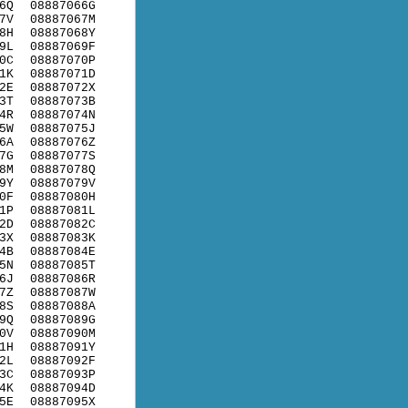
6Q
08887066G
7V
08887067M
8H
08887068Y
9L
08887069F
0C
08887070P
1K
08887071D
2E
08887072X
3T
08887073B
4R
08887074N
5W
08887075J
6A
08887076Z
7G
08887077S
8M
08887078Q
9Y
08887079V
0F
08887080H
1P
08887081L
2D
08887082C
3X
08887083K
4B
08887084E
5N
08887085T
6J
08887086R
7Z
08887087W
8S
08887088A
9Q
08887089G
0V
08887090M
1H
08887091Y
2L
08887092F
3C
08887093P
4K
08887094D
5E
08887095X