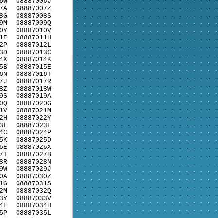
6W
08887006J
7A
08887007Z
8G
08887008S
9M
08887009Q
0Y
08887010V
1F
08887011H
2P
08887012L
3D
08887013C
4X
08887014K
5B
08887015E
6N
08887016T
7J
08887017R
8Z
08887018W
9S
08887019A
0Q
08887020G
1V
08887021M
2H
08887022Y
3L
08887023F
4C
08887024P
5K
08887025D
6E
08887026X
7T
08887027B
8R
08887028N
9W
08887029J
0A
08887030Z
1G
08887031S
2M
08887032Q
3Y
08887033V
4F
08887034H
5P
08887035L