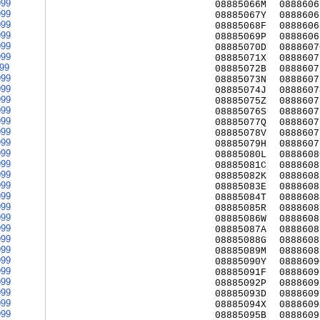
999
08885066M
0888606
999
08885067Y
0888606
999
08885068F
0888606
999
08885069P
0888606
999
08885070D
0888607
999
08885071X
0888607
999
08885072B
0888607
999
08885073N
0888607
999
08885074J
0888607
999
08885075Z
0888607
999
08885076S
0888607
999
08885077Q
0888607
999
08885078V
0888607
999
08885079H
0888607
999
08885080L
0888608
999
08885081C
0888608
999
08885082K
0888608
999
08885083E
0888608
999
08885084T
0888608
999
08885085R
0888608
999
08885086W
0888608
999
08885087A
0888608
999
08885088G
0888608
999
08885089M
0888608
999
08885090Y
0888609
999
08885091F
0888609
999
08885092P
0888609
999
08885093D
0888609
999
08885094X
0888609
999
08885095B
0888609