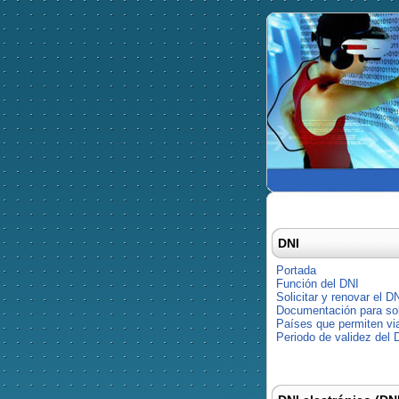
DNI
Portada
Función del DNI
Solicitar y renovar el D
Documentación para soli
Países que permiten via
Periodo de validez del 