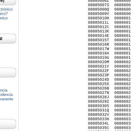
Ie)
08885006Z
0888600
08885007S
0888600
ctrónico
08885008Q
0888600
nico?
08885009V
0888600
ónico
08885010H
0888601
08885011L
0888601
08885012C
0888601
08885013K
0888601
08885014E
0888601
NI
08885015T
0888601
08885016R
0888601
08885017W
0888601
08885018A
0888601
08885019G
0888601
08885020M
0888602
08885021Y
0888602
08885022F
0888602
08885023P
0888602
08885024D
0888602
08885025X
0888602
08885026B
0888602
encia
08885027N
0888602
idencia
08885028J
0888602
rmanente
08885029Z
0888602
08885030S
0888603
08885031Q
0888603
08885032V
0888603
08885033H
0888603
08885034L
0888603
08885035C
0888603