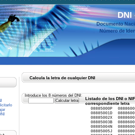
DNI
Documento Nacio
Número de Ident
Calcula la letra de cualquier DNI
Introduce los 8 números del DNI:
Listado de los DNI o NI
NI
correspondiente letra
citarlo
08885000P
0888600
jar
08885001D
0888600
DNI
08885002X
0888600
08885003B
0888600
08885004N
0888600
08885005J
0888600