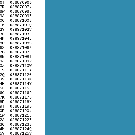
6T
08887096B
7R
08887097N
8W
08887098J
9A
08887099Z
0G
08887100S
1M
08887101Q
2Y
08887102V
3F
08887103H
4P
08887104L
5D
08887105C
6X
08887106K
7B
08887107E
8N
08887108T
9J
08887109R
0Z
08887110W
1S
08887111A
2Q
08887112G
3V
08887113M
4H
08887114Y
5L
08887115F
6C
08887116P
7K
08887117D
8E
08887118X
9T
08887119B
0R
08887120N
1W
08887121J
2A
08887122Z
3G
08887123S
4M
08887124Q
5Y
08887125V