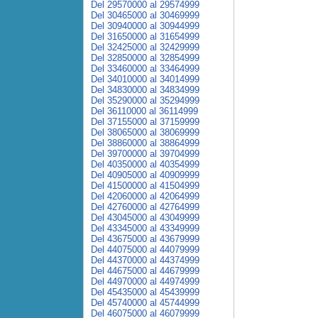
Del 29570000 al 29574999
Del 30465000 al 30469999
Del 30940000 al 30944999
Del 31650000 al 31654999
Del 32425000 al 32429999
Del 32850000 al 32854999
Del 33460000 al 33464999
Del 34010000 al 34014999
Del 34830000 al 34834999
Del 35290000 al 35294999
Del 36110000 al 36114999
Del 37155000 al 37159999
Del 38065000 al 38069999
Del 38860000 al 38864999
Del 39700000 al 39704999
Del 40350000 al 40354999
Del 40905000 al 40909999
Del 41500000 al 41504999
Del 42060000 al 42064999
Del 42760000 al 42764999
Del 43045000 al 43049999
Del 43345000 al 43349999
Del 43675000 al 43679999
Del 44075000 al 44079999
Del 44370000 al 44374999
Del 44675000 al 44679999
Del 44970000 al 44974999
Del 45435000 al 45439999
Del 45740000 al 45744999
Del 46075000 al 46079999