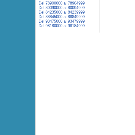
Del 78900000 al 78904999
Del 80090000 al 80094999
Del 84235000 al 84239999
Del 88845000 al 88849999
Del 93475000 al 93479999
Del 98180000 al 98184999