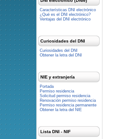
DNI electrónico (DNIe)
Características DNI electrónico
¿Qué es el DNI electrónico?
Ventajas del DNI electrónico
Curiosidades del DNI
Curiosidades del DNI
Obtener la letra del DNI
NIE y extranjería
Portada
Permiso residencia
Solicitud permiso residencia
Renovación permiso residencia
Permiso residencia permanente
Obtener la letra del NIE
Lista DNI - NIF