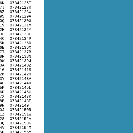
6N
07842126T
7J
07842127R
8Z
07842128W
9S
07842129A
0Q
07842130G
1V
07842131M
2H
07842132Y
3L
07842133F
4C
07842134P
5K
07842135D
6E
07842136X
7T
07842137B
8R
07842138N
9W
07842139J
0A
07842140Z
1G
07842141S
2M
07842142Q
3Y
07842143V
4F
07842144H
5P
07842145L
6D
07842146C
7X
07842147K
8B
07842148E
9N
07842149T
0J
07842150R
1Z
07842151W
2S
07842152A
3Q
07842153G
4V
07842154M
5H
07842155Y