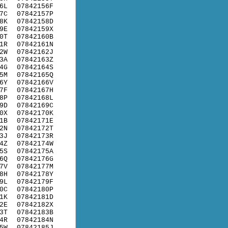
6L
07842156F
7C
07842157P
8K
07842158D
9E
07842159X
0T
07842160B
1R
07842161N
2W
07842162J
3A
07842163Z
4G
07842164S
5M
07842165Q
6Y
07842166V
7F
07842167H
8P
07842168L
9D
07842169C
0X
07842170K
1B
07842171E
2N
07842172T
3J
07842173R
4Z
07842174W
5S
07842175A
6Q
07842176G
7V
07842177M
8H
07842178Y
9L
07842179F
0C
07842180P
1K
07842181D
2E
07842182X
3T
07842183B
4R
07842184N
5W
07842185J