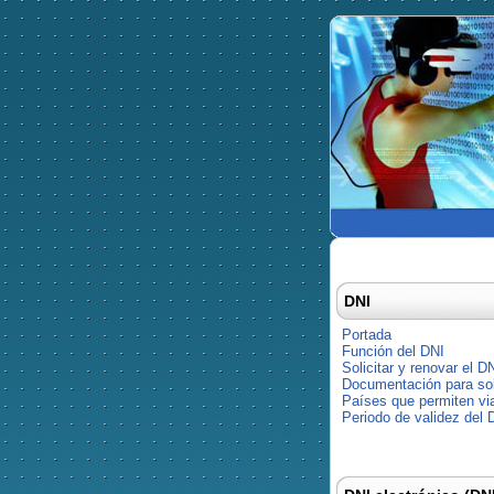
DNI
Portada
Función del DNI
Solicitar y renovar el D
Documentación para soli
Países que permiten via
Periodo de validez del 