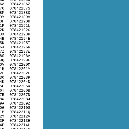
6A
07842186Z
7G
07842187S
8M
07842188Q
9Y
07842189V
0F
07842190H
1P
07842191L
2D
07842192C
3X
07842193K
4B
07842194E
5N
07842195T
6J
07842196R
7Z
07842197W
8S
07842198A
9Q
07842199G
0V
07842200M
1H
07842201Y
2L
07842202F
3C
07842203P
4K
07842204D
5E
07842205X
6T
07842206B
7R
07842207N
8W
07842208J
9A
07842209Z
0G
07842210S
1M
07842211Q
2Y
07842212V
3F
07842213H
4P
07842214L