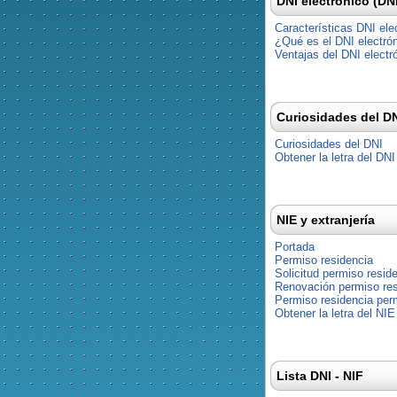
DNI electrónico (DN
Características DNI ele
¿Qué es el DNI electró
Ventajas del DNI electr
Curiosidades del D
Curiosidades del DNI
Obtener la letra del DNI
NIE y extranjería
Portada
Permiso residencia
Solicitud permiso resid
Renovación permiso res
Permiso residencia pe
Obtener la letra del NIE
Lista DNI - NIF