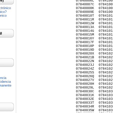
Ie)
07840006L
0784100
07840007C
0784100
ctrónico
07840008K
0784100
nico?
07840009E
0784100
ónico
07840010T
0784101
07840011R
0784101
07840012W
0784101
07840013A
0784101
07840014G
0784101
NI
07840015M
0784101
07840016Y
0784101
07840017F
0784101
07840018P
0784101
07840019D
0784101
07840020X
0784102
07840021B
0784102
07840022N
0784102
07840023J
0784102
07840024Z
0784102
07840025S
0784102
07840026Q
0784102
encia
07840027V
0784102
idencia
07840028H
0784102
rmanente
07840029L
0784102
07840030C
0784103
07840031K
0784103
07840032E
0784103
07840033T
0784103
07840034R
0784103
07840035W
0784103