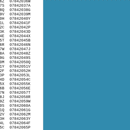
6Z
07842036W
7S
07842037A
8Q
07842038G
9V
07842039M
0H
07842040Y
1L
07842041F
2C
07842042P
3K
07842043D
4E
07842044X
5T
07842045B
6R
07842046N
7W
07842047J
8A
07842048Z
9G
07842049S
0M
07842050Q
1Y
07842051V
2F
07842052H
3P
07842053L
4D
07842054C
5X
07842055K
6B
07842056E
7N
07842057T
8J
07842058R
9Z
07842059W
0S
07842060A
1Q
07842061G
2V
07842062M
3H
07842063Y
4L
07842064F
5C
07842065P