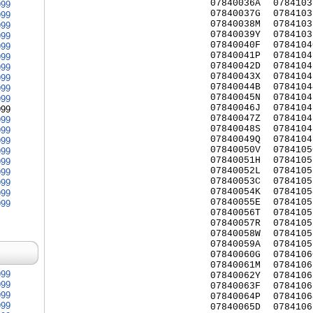
07840036A
0784103
999
07840037G
0784103
999
07840038M
0784103
999
07840039Y
0784103
999
07840040F
0784104
999
07840041P
0784104
999
07840042D
0784104
999
07840043X
0784104
999
07840044B
0784104
999
07840045N
0784104
999
07840046J
0784104
999
07840047Z
0784104
999
07840048S
0784104
999
07840049Q
0784104
999
07840050V
0784105
999
07840051H
0784105
999
07840052L
0784105
999
07840053C
0784105
999
07840054K
0784105
999
07840055E
0784105
999
07840056T
0784105
07840057R
0784105
07840058W
0784105
07840059A
0784105
07840060G
0784106
07840061M
0784106
999
07840062Y
0784106
999
07840063F
0784106
999
07840064P
0784106
999
07840065D
0784106