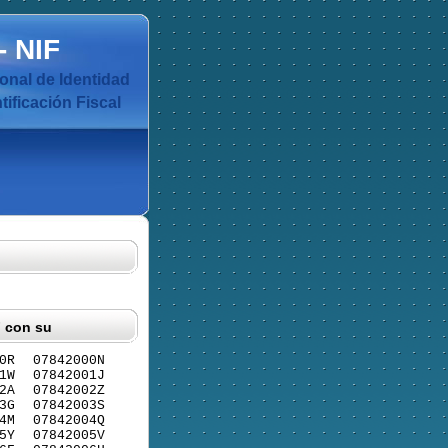
-
NIF
nal de Identidad
ificación Fiscal
F con su
0R
07842000N
1W
07842001J
2A
07842002Z
3G
07842003S
4M
07842004Q
5Y
07842005V