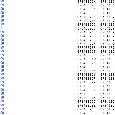
999
07840066X
0784106
999
07840067B
0784106
999
07840068N
0784106
999
07840069J
0784106
999
07840070Z
0784107
999
07840071S
0784107
999
07840072Q
0784107
999
07840073V
0784107
999
07840074H
0784107
999
07840075L
0784107
999
07840076C
0784107
999
07840077K
0784107
999
07840078E
0784107
999
07840079T
0784107
999
07840080R
0784108
999
07840081W
0784108
999
07840082A
0784108
999
07840083G
0784108
999
07840084M
0784108
999
07840085Y
0784108
999
07840086F
0784108
999
07840087P
0784108
999
07840088D
0784108
999
07840089X
0784108
999
07840090B
0784109
999
07840091N
0784109
999
07840092J
0784109
999
07840093Z
0784109
999
07840094S
0784109
999
07840095Q
0784109