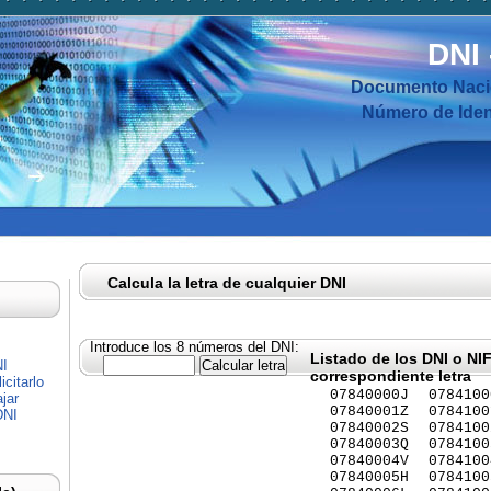
DNI
Documento Nacio
Número de Ident
Calcula la letra de cualquier DNI
Introduce los 8 números del DNI:
Listado de los DNI o NI
NI
correspondiente letra
citarlo
07840000J
0784100
jar
07840001Z
0784100
DNI
07840002S
0784100
07840003Q
0784100
07840004V
0784100
07840005H
0784100