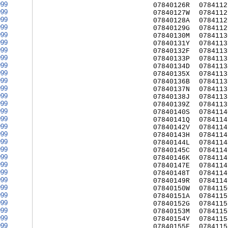
999
07840126R
0784112
999
07840127W
0784112
999
07840128A
0784112
999
07840129G
0784112
999
07840130M
0784113
999
07840131Y
0784113
999
07840132F
0784113
999
07840133P
0784113
999
07840134D
0784113
999
07840135X
0784113
999
07840136B
0784113
999
07840137N
0784113
999
07840138J
0784113
999
07840139Z
0784113
999
07840140S
0784114
999
07840141Q
0784114
999
07840142V
0784114
999
07840143H
0784114
999
07840144L
0784114
999
07840145C
0784114
999
07840146K
0784114
999
07840147E
0784114
999
07840148T
0784114
999
07840149R
0784114
999
07840150W
0784115
999
07840151A
0784115
999
07840152G
0784115
999
07840153M
0784115
999
07840154Y
0784115
999
07840155F
0784115