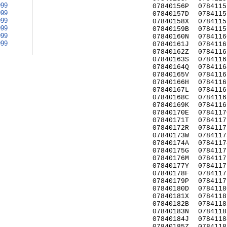
999
07840156P
0784115
999
07840157D
0784115
999
07840158X
0784115
999
07840159B
0784115
999
07840160N
0784116
999
07840161J
0784116
07840162Z
0784116
07840163S
0784116
07840164Q
0784116
07840165V
0784116
07840166H
0784116
07840167L
0784116
07840168C
0784116
07840169K
0784116
07840170E
0784117
07840171T
0784117
07840172R
0784117
07840173W
0784117
07840174A
0784117
07840175G
0784117
07840176M
0784117
07840177Y
0784117
07840178F
0784117
07840179P
0784117
07840180D
0784118
07840181X
0784118
07840182B
0784118
07840183N
0784118
07840184J
0784118
07840185Z
0784118