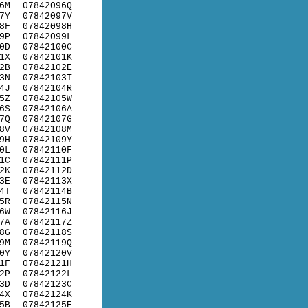
6M
07842096Q
7Y
07842097V
8F
07842098H
9P
07842099L
0D
07842100C
1X
07842101K
2B
07842102E
3N
07842103T
4J
07842104R
5Z
07842105W
6S
07842106A
7Q
07842107G
8V
07842108M
9H
07842109Y
0L
07842110F
1C
07842111P
2K
07842112D
3E
07842113X
4T
07842114B
5R
07842115N
6W
07842116J
7A
07842117Z
8G
07842118S
9M
07842119Q
0Y
07842120V
1F
07842121H
2P
07842122L
3D
07842123C
4X
07842124K
5B
07842125E