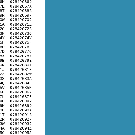
6K
07842066D
7E
07842067X
8T
07842068B
9R
07842069N
0W
07842070J
1A
07842071Z
2G
07842072S
3M
07842073Q
4Y
07842074V
5F
07842075H
6P
07842076L
7D
07842077C
8X
07842078K
9B
07842079E
0N
07842080T
1J
07842081R
2Z
07842082W
3S
07842083A
4Q
07842084G
5V
07842085M
6H
07842086Y
7L
07842087F
8C
07842088P
9K
07842089D
0E
07842090X
1T
07842091B
2R
07842092N
3W
07842093J
4A
07842094Z
5G
07842095S