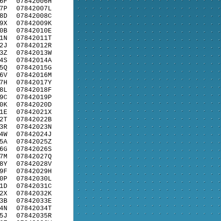
6F
07842006H
7P
07842007L
8D
07842008C
9X
07842009K
0B
07842010E
1N
07842011T
2J
07842012R
3Z
07842013W
4S
07842014A
5Q
07842015G
6V
07842016M
7H
07842017Y
8L
07842018F
9C
07842019P
0K
07842020D
1E
07842021X
2T
07842022B
3R
07842023N
4W
07842024J
5A
07842025Z
6G
07842026S
7M
07842027Q
8Y
07842028V
9F
07842029H
0P
07842030L
1D
07842031C
2X
07842032K
3B
07842033E
4N
07842034T
5J
07842035R