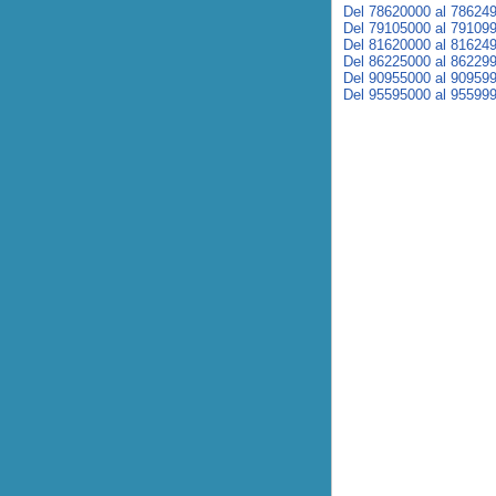
Del 78620000 al 78624
Del 79105000 al 79109
Del 81620000 al 81624
Del 86225000 al 86229
Del 90955000 al 90959
Del 95595000 al 95599