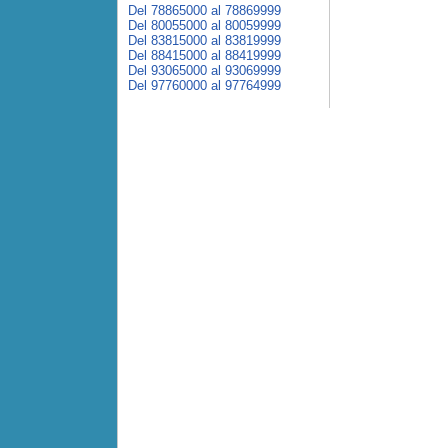
Del 78865000 al 78869999
Del 80055000 al 80059999
Del 83815000 al 83819999
Del 88415000 al 88419999
Del 93065000 al 93069999
Del 97760000 al 97764999