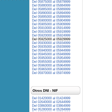
Del 05875000 al 05879999
Del 05880000 al 05884999
Del 05885000 al 05889999
Del 05890000 al 05894999
Del 05895000 al 05899999
Del 05900000 al 05904999
Del 05905000 al 05909999
Del 05910000 al 05914999
Del 05915000 al 05919999
Del 05920000 al 05924999
Del 05925000 al 05929999
Del 05930000 al 05934999
Del 05935000 al 05939999
Del 05940000 al 05944999
Del 05945000 al 05949999
Del 05950000 al 05954999
Del 05955000 al 05959999
Del 05960000 al 05964999
Del 05965000 al 05969999
Del 05970000 al 05974999
Otros DNI - NIF
Del 01420000 al 01424999
Del 02640000 al 02644999
Del 03860000 al 03864999
Del 05280000 al 05284999