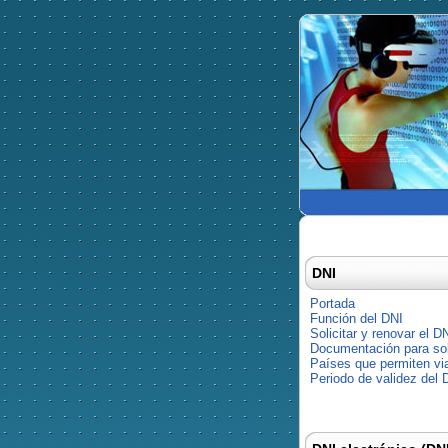
DNI
Portada
Función del DNI
Solicitar y renovar el D
Documentación para soli
Países que permiten via
Periodo de validez del 