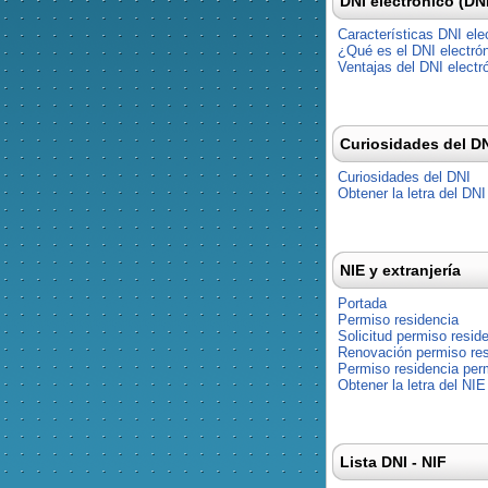
DNI electrónico (DN
Características DNI ele
¿Qué es el DNI electró
Ventajas del DNI electr
Curiosidades del D
Curiosidades del DNI
Obtener la letra del DNI
NIE y extranjería
Portada
Permiso residencia
Solicitud permiso resid
Renovación permiso res
Permiso residencia pe
Obtener la letra del NIE
Lista DNI - NIF