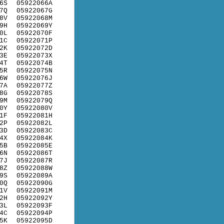
6S
05922066A
7Q
05922067G
8V
05922068M
9H
05922069Y
0L
05922070F
1C
05922071P
2K
05922072D
3E
05922073X
4T
05922074B
5R
05922075N
6W
05922076J
7A
05922077Z
8G
05922078S
9M
05922079Q
0Y
05922080V
1F
05922081H
2P
05922082L
3D
05922083C
4X
05922084K
5B
05922085E
6N
05922086T
7J
05922087R
8Z
05922088W
9S
05922089A
0Q
05922090G
1V
05922091M
2H
05922092Y
3L
05922093F
4C
05922094P
5K
05922095D