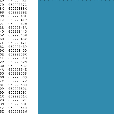
6P
05922036L
7D
05922037C
8X
05922038K
9B
05922039E
0N
05922040T
1J
05922041R
2Z
05922042W
3S
05922043A
4Q
05922044G
5V
05922045M
6H
05922046Y
7L
05922047F
8C
05922048P
9K
05922049D
0E
05922050X
1T
05922051B
2R
05922052N
3W
05922053J
4A
05922054Z
5G
05922055S
6M
05922056Q
7Y
05922057V
8F
05922058H
9P
05922059L
0D
05922060C
1X
05922061K
2B
05922062E
3N
05922063T
4J
05922064R
5Z
05922065W