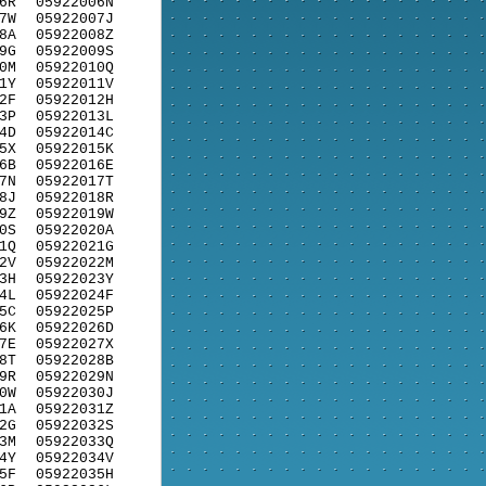
6R
05922006N
7W
05922007J
8A
05922008Z
9G
05922009S
0M
05922010Q
1Y
05922011V
2F
05922012H
3P
05922013L
4D
05922014C
5X
05922015K
6B
05922016E
7N
05922017T
8J
05922018R
9Z
05922019W
0S
05922020A
1Q
05922021G
2V
05922022M
3H
05922023Y
4L
05922024F
5C
05922025P
6K
05922026D
7E
05922027X
8T
05922028B
9R
05922029N
0W
05922030J
1A
05922031Z
2G
05922032S
3M
05922033Q
4Y
05922034V
5F
05922035H