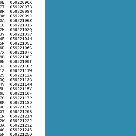
6E
05922096X
7T
05922097B
8R
05922098N
9W
05922099J
0A
05922100Z
1G
05922101S
2M
05922102Q
3Y
05922103V
4F
05922104H
5P
05922105L
6D
05922106C
7X
05922107K
8B
05922108E
9N
05922109T
0J
05922110R
1Z
05922111W
2S
05922112A
3Q
05922113G
4V
05922114M
5H
05922115Y
6L
05922116F
7C
05922117P
8K
05922118D
9E
05922119X
0T
05922120B
1R
05922121N
2W
05922122J
3A
05922123Z
4G
05922124S
5M
05922125Q