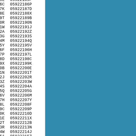
6C
05922186P
7K
05922187D
8E
05922188X
9T
05922189B
0R
05922190N
1W
05922191J
2A
05922192Z
3G
05922193S
4M
05922194Q
5Y
05922195V
6F
05922196H
7P
05922197L
8D
05922198C
9X
05922199K
0B
05922200E
1N
05922201T
2J
05922202R
3Z
05922203W
4S
05922204A
5Q
05922205G
6V
05922206M
7H
05922207Y
8L
05922208F
9C
05922209P
0K
05922210D
1E
05922211X
2T
05922212B
3R
05922213N
4W
05922214J