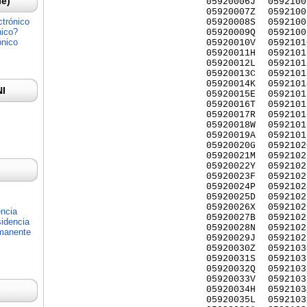
Ie)
05920006J
0592100
05920007Z
0592100
ctrónico
05920008S
0592100
nico?
05920009Q
0592100
ónico
05920010V
0592101
05920011H
0592101
05920012L
0592101
05920013C
0592101
05920014K
0592101
NI
05920015E
0592101
05920016T
0592101
05920017R
0592101
05920018W
0592101
05920019A
0592101
05920020G
0592102
05920021M
0592102
05920022Y
0592102
05920023F
0592102
05920024P
0592102
05920025D
0592102
05920026X
0592102
encia
05920027B
0592102
idencia
05920028N
0592102
rmanente
05920029J
0592102
05920030Z
0592103
05920031S
0592103
05920032Q
0592103
05920033V
0592103
05920034H
0592103
05920035L
0592103