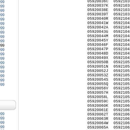
05920036C
0592103
999
05920037K
0592103
999
05920038E
0592103
999
05920039T
0592103
999
05920040R
0592104
999
05920041W
0592104
999
05920042A
0592104
999
05920043G
0592104
999
05920044M
0592104
999
05920045Y
0592104
999
05920046F
0592104
999
05920047P
0592104
999
05920048D
0592104
999
05920049X
0592104
999
05920050B
0592105
999
05920051N
0592105
999
05920052J
0592105
999
05920053Z
0592105
999
05920054S
0592105
999
05920055Q
0592105
999
05920056V
0592105
05920057H
0592105
05920058L
0592105
05920059C
0592105
05920060K
0592106
05920061E
0592106
999
05920062T
0592106
999
05920063R
0592106
999
05920064W
0592106
999
05920065A
0592106