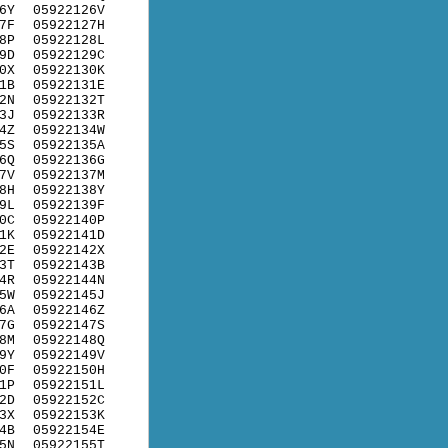
6Y
05922126V
7F
05922127H
8P
05922128L
9D
05922129C
0X
05922130K
1B
05922131E
2N
05922132T
3J
05922133R
4Z
05922134W
5S
05922135A
6Q
05922136G
7V
05922137M
8H
05922138Y
9L
05922139F
0C
05922140P
1K
05922141D
2E
05922142X
3T
05922143B
4R
05922144N
5W
05922145J
6A
05922146Z
7G
05922147S
8M
05922148Q
9Y
05922149V
0F
05922150H
1P
05922151L
2D
05922152C
3X
05922153K
4B
05922154E
5N
05922155T