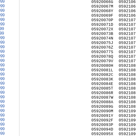
999
05920066G
0592106
999
05920067M
0592106
999
05920068Y
0592106
999
05920069F
0592106
999
05920070P
0592107
999
05920071D
0592107
999
05920072X
0592107
999
05920073B
0592107
999
05920074N
0592107
999
05920075J
0592107
999
05920076Z
0592107
999
05920077S
0592107
999
05920078Q
0592107
999
05920079V
0592107
999
05920080H
0592108
999
05920081L
0592108
999
05920082C
0592108
999
05920083K
0592108
999
05920084E
0592108
999
05920085T
0592108
999
05920086R
0592108
999
05920087W
0592108
999
05920088A
0592108
999
05920089G
0592108
999
05920090M
0592109
999
05920091Y
0592109
999
05920092F
0592109
999
05920093P
0592109
999
05920094D
0592109
999
05920095X
0592109