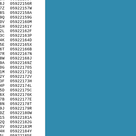
6J
05922156R
7Z
05922157W
8S
05922158A
9Q
05922159G
0V
05922160M
1H
05922161Y
2L
05922162F
3C
05922163P
4K
05922164D
5E
05922165X
6T
05922166B
7R
05922167N
8W
05922168J
9A
05922169Z
0G
05922170S
1M
05922171Q
2Y
05922172V
3F
05922173H
4P
05922174L
5D
05922175C
6X
05922176K
7B
05922177E
8N
05922178T
9J
05922179R
0Z
05922180W
1S
05922181A
2Q
05922182G
3V
05922183M
4H
05922184Y
5L
05922185F