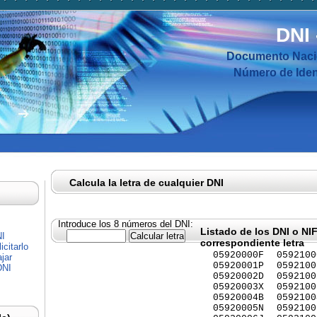
DNI
Documento Nacio
Número de Ident
Calcula la letra de cualquier DNI
Introduce los 8 números del DNI:
Listado de los DNI o NI
NI
correspondiente letra
citarlo
05920000F
0592100
jar
05920001P
0592100
DNI
05920002D
0592100
05920003X
0592100
05920004B
0592100
05920005N
0592100