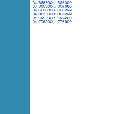
Del 78885000 al 78889999
Del 80075000 al 80079999
Del 84035000 al 84039999
Del 88640000 al 88644999
Del 93270000 al 93274999
Del 97980000 al 97984999