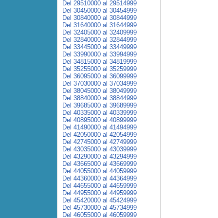
Del 29510000 al 29514999
Del 30450000 al 30454999
Del 30840000 al 30844999
Del 31640000 al 31644999
Del 32405000 al 32409999
Del 32840000 al 32844999
Del 33445000 al 33449999
Del 33990000 al 33994999
Del 34815000 al 34819999
Del 35255000 al 35259999
Del 36095000 al 36099999
Del 37030000 al 37034999
Del 38045000 al 38049999
Del 38840000 al 38844999
Del 39685000 al 39689999
Del 40335000 al 40339999
Del 40895000 al 40899999
Del 41490000 al 41494999
Del 42050000 al 42054999
Del 42745000 al 42749999
Del 43035000 al 43039999
Del 43290000 al 43294999
Del 43665000 al 43669999
Del 44055000 al 44059999
Del 44360000 al 44364999
Del 44655000 al 44659999
Del 44955000 al 44959999
Del 45420000 al 45424999
Del 45730000 al 45734999
Del 46055000 al 46059999