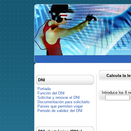
Calcula la l
DNI
Portada
Introduce los 8 
Función del DNI
Solicitar y renovar el DNI
Documentación para solicitarlo
Países que permiten viajar
Periodo de validez del DNI