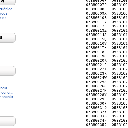
Ie)
05380006F
0538100
05380007P
0538100
ctrónico
05380008D
0538100
nico?
05380009X
0538100
ónico
05380010B
0538101
05380011N
0538101
05380012J
0538101
05380013Z
0538101
05380014S
0538101
NI
05380015Q
0538101
05380016V
0538101
05380017H
0538101
05380018L
0538101
05380019C
0538101
05380020K
0538102
05380021E
0538102
05380022T
0538102
05380023R
0538102
05380024W
0538102
05380025A
0538102
05380026G
0538102
encia
05380027M
0538102
idencia
05380028Y
0538102
rmanente
05380029F
0538102
05380030P
0538103
05380031D
0538103
05380032X
0538103
05380033B
0538103
05380034N
0538103
05380035J
0538103