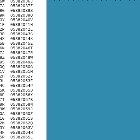
6W
05382036J
7A
05382037Z
8G
05382038S
9M
05382039Q
0Y
05382040V
1F
05382041H
2P
05382042L
3D
05382043C
4X
05382044K
5B
05382045E
6N
05382046T
7J
05382047R
8Z
05382048W
9S
05382049A
0Q
05382050G
1V
05382051M
2H
05382052Y
3L
05382053F
4C
05382054P
5K
05382055D
6E
05382056X
7T
05382057B
8R
05382058N
9W
05382059J
0A
05382060Z
1G
05382061S
2M
05382062Q
3Y
05382063V
4F
05382064H
5P
05382065L