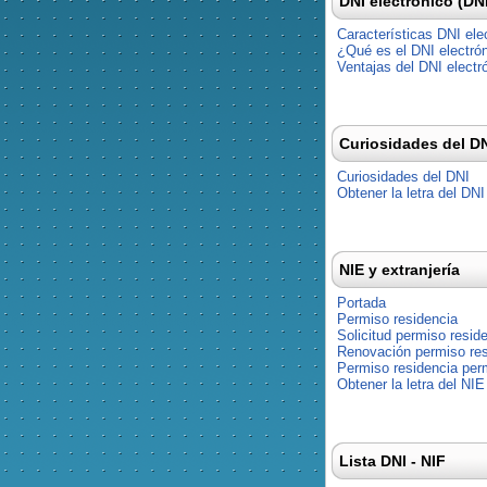
DNI electrónico (DN
Características DNI ele
¿Qué es el DNI electró
Ventajas del DNI electr
Curiosidades del D
Curiosidades del DNI
Obtener la letra del DNI
NIE y extranjería
Portada
Permiso residencia
Solicitud permiso resid
Renovación permiso res
Permiso residencia pe
Obtener la letra del NIE
Lista DNI - NIF