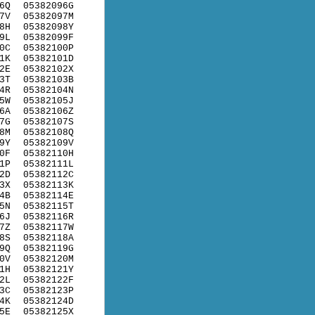
6Q
05382096G
7V
05382097M
8H
05382098Y
9L
05382099F
0C
05382100P
1K
05382101D
2E
05382102X
3T
05382103B
4R
05382104N
5W
05382105J
6A
05382106Z
7G
05382107S
8M
05382108Q
9Y
05382109V
0F
05382110H
1P
05382111L
2D
05382112C
3X
05382113K
4B
05382114E
5N
05382115T
6J
05382116R
7Z
05382117W
8S
05382118A
9Q
05382119G
0V
05382120M
1H
05382121Y
2L
05382122F
3C
05382123P
4K
05382124D
5E
05382125X