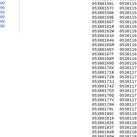
999
05380156L
0538115
999
05380157C
0538115
999
05380158K
0538115
999
05380159E
0538115
999
05380160T
0538116
999
05380161R
0538116
05380162W
0538116
05380163A
0538116
05380164G
0538116
05380165M
0538116
05380166Y
0538116
05380167F
0538116
05380168P
0538116
05380169D
0538116
05380170X
0538117
05380171B
0538117
05380172N
0538117
05380173J
0538117
05380174Z
0538117
05380175S
0538117
05380176Q
0538117
05380177V
0538117
05380178H
0538117
05380179L
0538117
05380180C
0538118
05380181K
0538118
05380182E
0538118
05380183T
0538118
05380184R
0538118
05380185W
0538118