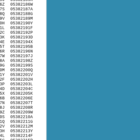
6Z
05382186W
7S
05382187A
8Q
05382188G
9V
05382189M
0H
05382190Y
1L
05382191F
2C
05382192P
3K
05382193D
4E
05382194X
5T
05382195B
6R
05382196N
7W
05382197J
8A
05382198Z
9G
05382199S
0M
05382200Q
1Y
05382201V
2F
05382202H
3P
05382203L
4D
05382204C
5X
05382205K
6B
05382206E
7N
05382207T
8J
05382208R
9Z
05382209W
0S
05382210A
1Q
05382211G
2V
05382212M
3H
05382213Y
4L
05382214F