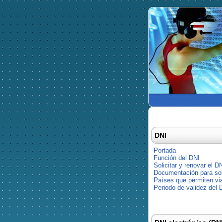
DNI
Portada
Función del DNI
Solicitar y renovar el D
Documentación para soli
Países que permiten via
Periodo de validez del 