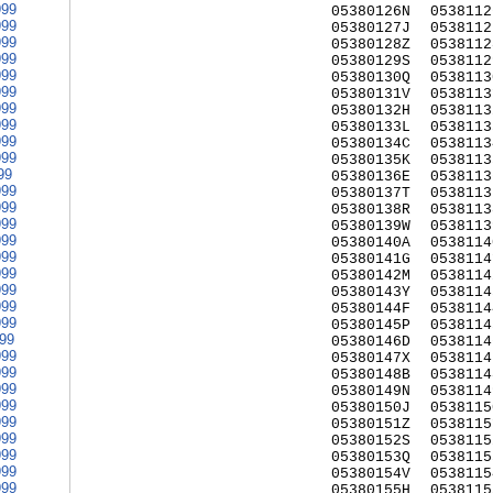
999
05380126N
0538112
999
05380127J
0538112
999
05380128Z
0538112
999
05380129S
0538112
999
05380130Q
0538113
999
05380131V
0538113
999
05380132H
0538113
999
05380133L
0538113
999
05380134C
0538113
999
05380135K
0538113
99
05380136E
0538113
999
05380137T
0538113
999
05380138R
0538113
999
05380139W
0538113
999
05380140A
0538114
999
05380141G
0538114
999
05380142M
0538114
999
05380143Y
0538114
999
05380144F
0538114
999
05380145P
0538114
999
05380146D
0538114
999
05380147X
0538114
999
05380148B
0538114
999
05380149N
0538114
999
05380150J
0538115
999
05380151Z
0538115
999
05380152S
0538115
999
05380153Q
0538115
999
05380154V
0538115
999
05380155H
0538115