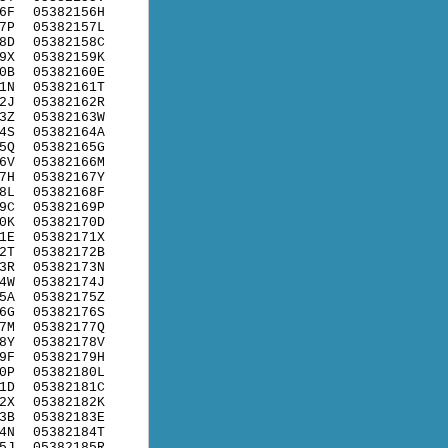
6F
05382156H
7P
05382157L
8D
05382158C
9X
05382159K
0B
05382160E
1N
05382161T
2J
05382162R
3Z
05382163W
4S
05382164A
5Q
05382165G
6V
05382166M
7H
05382167Y
8L
05382168F
9C
05382169P
0K
05382170D
1E
05382171X
2T
05382172B
3R
05382173N
4W
05382174J
5A
05382175Z
6G
05382176S
7M
05382177Q
8Y
05382178V
9F
05382179H
0P
05382180L
1D
05382181C
2X
05382182K
3B
05382183E
4N
05382184T
5J
05382185R