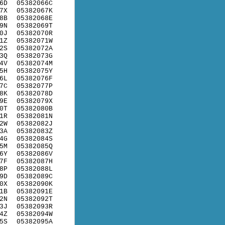
6D
05382066C
7X
05382067K
8B
05382068E
9N
05382069T
0J
05382070R
1Z
05382071W
2S
05382072A
3Q
05382073G
4V
05382074M
5H
05382075Y
6L
05382076F
7C
05382077P
8K
05382078D
9E
05382079X
0T
05382080B
1R
05382081N
2W
05382082J
3A
05382083Z
4G
05382084S
5M
05382085Q
6Y
05382086V
7F
05382087H
8P
05382088L
9D
05382089C
0X
05382090K
1B
05382091E
2N
05382092T
3J
05382093R
4Z
05382094W
5S
05382095A