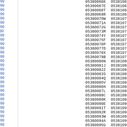
999
05380066K
0538106
999
05380067E
0538106
999
05380068T
0538106
999
05380069R
0538106
999
05380070W
0538107
999
05380071A
0538107
999
05380072G
0538107
999
05380073M
0538107
999
05380074Y
0538107
999
05380075F
0538107
999
05380076P
0538107
999
05380077D
0538107
999
05380078X
0538107
999
05380079B
0538107
999
05380080N
0538108
999
05380081J
0538108
999
05380082Z
0538108
999
05380083S
0538108
999
05380084Q
0538108
999
05380085V
0538108
999
05380086H
0538108
999
05380087L
0538108
999
05380088C
0538108
999
05380089K
0538108
999
05380090E
0538109
999
05380091T
0538109
999
05380092R
0538109
999
05380093W
0538109
999
05380094A
0538109
999
05380095G
0538109