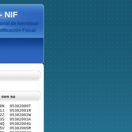
-
NIF
nal de Identidad
ificación Fiscal
F con su
0N
05382000T
1J
05382001R
2Z
05382002W
3S
05382003A
4Q
05382004G
5V
05382005M