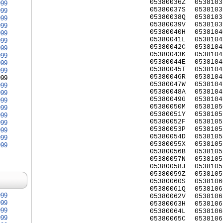
05380036Z
0538103
999
05380037S
0538103
999
05380038Q
0538103
999
05380039V
0538103
999
05380040H
0538104
999
05380041L
0538104
999
05380042C
0538104
999
05380043K
0538104
999
05380044E
0538104
999
05380045T
0538104
999
05380046R
0538104
999
05380047W
0538104
999
05380048A
0538104
999
05380049G
0538104
999
05380050M
0538105
999
05380051Y
0538105
999
05380052F
0538105
999
05380053P
0538105
999
05380054D
0538105
999
05380055X
0538105
999
05380056B
0538105
05380057N
0538105
05380058J
0538105
05380059Z
0538105
05380060S
0538106
05380061Q
0538106
999
05380062V
0538106
999
05380063H
0538106
999
05380064L
0538106
999
05380065C
0538106