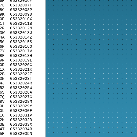
6H
05382006Y
7L
05382007F
8C
05382008P
9K
05382009D
0E
05382010X
1T
05382011B
2R
05382012N
3W
05382013J
4A
05382014Z
5G
05382015S
6M
05382016Q
7Y
05382017V
8F
05382018H
9P
05382019L
0D
05382020C
1X
05382021K
2B
05382022E
3N
05382023T
4J
05382024R
5Z
05382025W
6S
05382026A
7Q
05382027G
8V
05382028M
9H
05382029Y
0L
05382030F
1C
05382031P
2K
05382032D
3E
05382033X
4T
05382034B
5R
05382035N