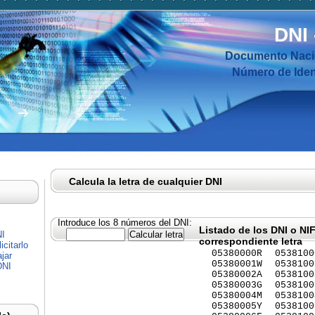
DNI
Documento Nacio
Número de Ident
Calcula la letra de cualquier DNI
Introduce los 8 números del DNI:
Listado de los DNI o NI
NI
correspondiente letra
citarlo
05380000R
0538100
jar
05380001W
0538100
DNI
05380002A
0538100
05380003G
0538100
05380004M
0538100
05380005Y
0538100