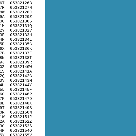
6T
05382126B
7R
05382127N
8W
05382128J
9A
05382129Z
0G
05382130S
1M
05382131Q
2Y
05382132V
3F
05382133H
4P
05382134L
5D
05382135C
6X
05382136K
7B
05382137E
8N
05382138T
9J
05382139R
0Z
05382140W
1S
05382141A
2Q
05382142G
3V
05382143M
4H
05382144Y
5L
05382145F
6C
05382146P
7K
05382147D
8E
05382148X
9T
05382149B
0R
05382150N
1W
05382151J
2A
05382152Z
3G
05382153S
4M
05382154Q
5Y
05382155V