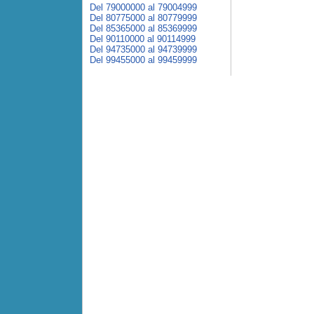
Del 79000000 al 79004999
Del 80775000 al 80779999
Del 85365000 al 85369999
Del 90110000 al 90114999
Del 94735000 al 94739999
Del 99455000 al 99459999