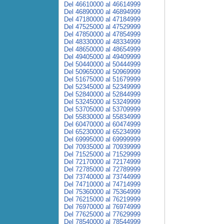
Del 46610000 al 46614999
Del 46890000 al 46894999
Del 47180000 al 47184999
Del 47525000 al 47529999
Del 47850000 al 47854999
Del 48330000 al 48334999
Del 48650000 al 48654999
Del 49405000 al 49409999
Del 50440000 al 50444999
Del 50965000 al 50969999
Del 51675000 al 51679999
Del 52345000 al 52349999
Del 52840000 al 52844999
Del 53245000 al 53249999
Del 53705000 al 53709999
Del 55830000 al 55834999
Del 60470000 al 60474999
Del 65230000 al 65234999
Del 69995000 al 69999999
Del 70935000 al 70939999
Del 71525000 al 71529999
Del 72170000 al 72174999
Del 72785000 al 72789999
Del 73740000 al 73744999
Del 74710000 al 74714999
Del 75360000 al 75364999
Del 76215000 al 76219999
Del 76970000 al 76974999
Del 77625000 al 77629999
Del 78540000 al 78544999