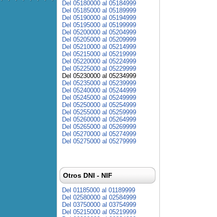
Del 05180000 al 05184999
Del 05185000 al 05189999
Del 05190000 al 05194999
Del 05195000 al 05199999
Del 05200000 al 05204999
Del 05205000 al 05209999
Del 05210000 al 05214999
Del 05215000 al 05219999
Del 05220000 al 05224999
Del 05225000 al 05229999
Del 05230000 al 05234999
Del 05235000 al 05239999
Del 05240000 al 05244999
Del 05245000 al 05249999
Del 05250000 al 05254999
Del 05255000 al 05259999
Del 05260000 al 05264999
Del 05265000 al 05269999
Del 05270000 al 05274999
Del 05275000 al 05279999
Otros DNI - NIF
Del 01185000 al 01189999
Del 02580000 al 02584999
Del 03750000 al 03754999
Del 05215000 al 05219999