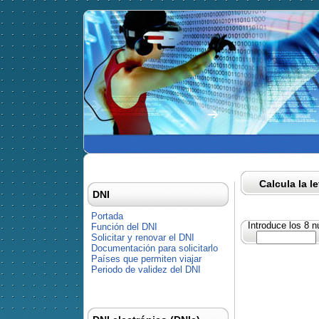
Calcula la l
DNI
Portada
Introduce los 8 
Función del DNI
Solicitar y renovar el DNI
Documentación para solicitarlo
Países que permiten viajar
Periodo de validez del DNI