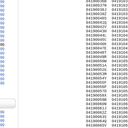
04190036B
0419103
999
04190037N
0419103
999
04190038J
0419103
999
04190039Z
0419103
999
04190040S
0419104
999
04190041Q
0419104
999
04190042V
0419104
999
04190043H
0419104
999
04190044L
0419104
999
04190045C
0419104
999
04190046K
0419104
999
04190047E
0419104
999
04190048T
0419104
999
04190049R
0419104
999
04190050W
0419105
999
04190051A
0419105
999
04190052G
0419105
999
04190053M
0419105
999
04190054Y
0419105
999
04190055F
0419105
999
04190056P
0419105
04190057D
0419105
04190058X
0419105
04190059B
0419105
04190060N
0419106
04190061J
0419106
999
04190062Z
0419106
999
04190063S
0419106
999
04190064Q
0419106
999
04190065V
0419106