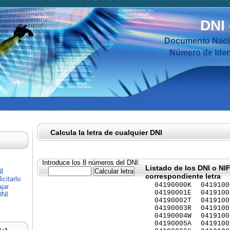
DNI
Documento Nacio
Número de Ident
Calcula la letra de cualquier DNI
Introduce los 8 números del DNI:
Listado de los DNI o NI
NI
correspondiente letra
citarlo
04190000K
0419100
jar
04190001E
0419100
DNI
04190002T
0419100
04190003R
0419100
04190004W
0419100
04190005A
0419100