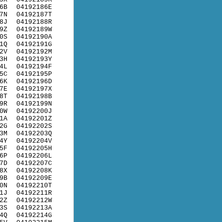
6B
04192186E
7N
04192187T
8J
04192188R
9Z
04192189W
0S
04192190A
1Q
04192191G
2V
04192192M
3H
04192193Y
4L
04192194F
5C
04192195P
6K
04192196D
7E
04192197X
8T
04192198B
9R
04192199N
0W
04192200J
1A
04192201Z
2G
04192202S
3M
04192203Q
4Y
04192204V
5F
04192205H
6P
04192206L
7D
04192207C
8X
04192208K
9B
04192209E
0N
04192210T
1J
04192211R
2Z
04192212W
3S
04192213A
4Q
04192214G