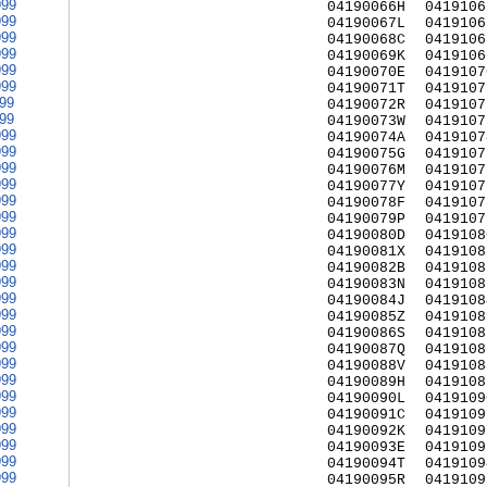
999
04190066H
0419106
999
04190067L
0419106
999
04190068C
0419106
999
04190069K
0419106
999
04190070E
0419107
999
04190071T
0419107
999
04190072R
0419107
999
04190073W
0419107
999
04190074A
0419107
999
04190075G
0419107
999
04190076M
0419107
999
04190077Y
0419107
999
04190078F
0419107
999
04190079P
0419107
999
04190080D
0419108
999
04190081X
0419108
999
04190082B
0419108
999
04190083N
0419108
999
04190084J
0419108
999
04190085Z
0419108
999
04190086S
0419108
999
04190087Q
0419108
999
04190088V
0419108
999
04190089H
0419108
999
04190090L
0419109
999
04190091C
0419109
999
04190092K
0419109
999
04190093E
0419109
999
04190094T
0419109
999
04190095R
0419109