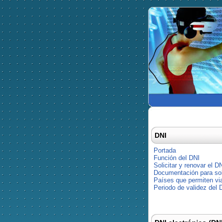
DNI
Portada
Función del DNI
Solicitar y renovar el D
Documentación para soli
Países que permiten via
Periodo de validez del 