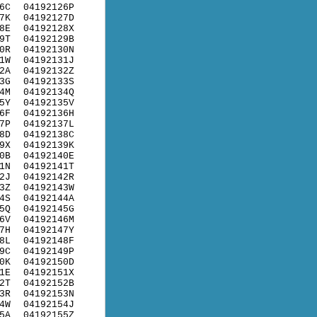
6C
04192126P
7K
04192127D
8E
04192128X
9T
04192129B
0R
04192130N
1W
04192131J
2A
04192132Z
3G
04192133S
4M
04192134Q
5Y
04192135V
6F
04192136H
7P
04192137L
8D
04192138C
9X
04192139K
0B
04192140E
1N
04192141T
2J
04192142R
3Z
04192143W
4S
04192144A
5Q
04192145G
6V
04192146M
7H
04192147Y
8L
04192148F
9C
04192149P
0K
04192150D
1E
04192151X
2T
04192152B
3R
04192153N
4W
04192154J
5A
04192155Z