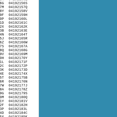
6G
04192156S
7M
04192157Q
8Y
04192158V
9F
04192159H
0P
04192160L
1D
04192161C
2X
04192162K
3B
04192163E
4N
04192164T
5J
04192165R
6Z
04192166W
7S
04192167A
8Q
04192168G
9V
04192169M
0H
04192170Y
1L
04192171F
2C
04192172P
3K
04192173D
4E
04192174X
5T
04192175B
6R
04192176N
7W
04192177J
8A
04192178Z
9G
04192179S
0M
04192180Q
1Y
04192181V
2F
04192182H
3P
04192183L
4D
04192184C
5X
04192185K