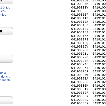
Ie)
04190006G
0419100
04190007M
0419100
ctrónico
04190008Y
0419100
nico?
04190009F
0419100
ónico
04190010P
0419101
04190011D
0419101
04190012X
0419101
04190013B
0419101
04190014N
0419101
NI
04190015J
0419101
04190016Z
0419101
04190017S
0419101
04190018Q
0419101
04190019V
0419101
04190020H
0419102
04190021L
0419102
04190022C
0419102
04190023K
0419102
04190024E
0419102
04190025T
0419102
04190026R
0419102
encia
04190027W
0419102
idencia
04190028A
0419102
rmanente
04190029G
0419102
04190030M
0419103
04190031Y
0419103
04190032F
0419103
04190033P
0419103
04190034D
0419103
04190035X
0419103