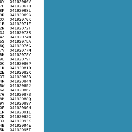
6Y
04192066V
7F
04192067H
8P
04192068L
9D
04192069C
0X
04192070K
1B
04192071E
2N
04192072T
3J
04192073R
4Z
04192074W
5S
04192075A
6Q
04192076G
7V
04192077M
8H
04192078Y
9L
04192079F
0C
04192080P
1K
04192081D
2E
04192082X
3T
04192083B
4R
04192084N
5W
04192085J
6A
04192086Z
7G
04192087S
8M
04192088Q
9Y
04192089V
0F
04192090H
1P
04192091L
2D
04192092C
3X
04192093K
4B
04192094E
5N
04192095T