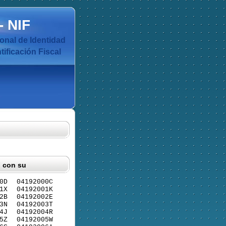
-
NIF
nal de Identidad
ificación Fiscal
F con su
0D
04192000C
1X
04192001K
2B
04192002E
3N
04192003T
4J
04192004R
5Z
04192005W