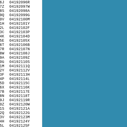
6J
04192096R
7Z
04192097W
8S
04192098A
9Q
04192099G
0V
04192100M
1H
04192101Y
2L
04192102F
3C
04192103P
4K
04192104D
5E
04192105X
6T
04192106B
7R
04192107N
8W
04192108J
9A
04192109Z
0G
04192110S
1M
04192111Q
2Y
04192112V
3F
04192113H
4P
04192114L
5D
04192115C
6X
04192116K
7B
04192117E
8N
04192118T
9J
04192119R
0Z
04192120W
1S
04192121A
2Q
04192122G
3V
04192123M
4H
04192124Y
5L
04192125F