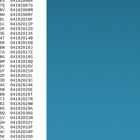
6S
04192006A
7Q
04192007G
8V
04192008M
9H
04192009Y
0L
04192010F
1C
04192011P
2K
04192012D
3E
04192013X
4T
04192014B
5R
04192015N
6W
04192016J
7A
04192017Z
8G
04192018S
9M
04192019Q
0Y
04192020V
1F
04192021H
2P
04192022L
3D
04192023C
4X
04192024K
5B
04192025E
6N
04192026T
7J
04192027R
8Z
04192028W
9S
04192029A
0Q
04192030G
1V
04192031M
2H
04192032Y
3L
04192033F
4C
04192034P
5K
04192035D