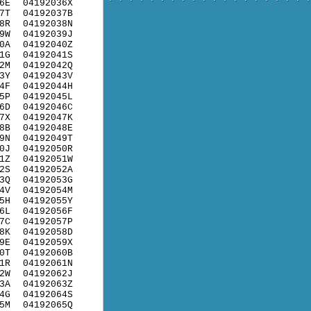
6E
04192036X
7T
04192037B
8R
04192038N
9W
04192039J
0A
04192040Z
1G
04192041S
2M
04192042Q
3Y
04192043V
4F
04192044H
5P
04192045L
6D
04192046C
7X
04192047K
8B
04192048E
9N
04192049T
0J
04192050R
1Z
04192051W
2S
04192052A
3Q
04192053G
4V
04192054M
5H
04192055Y
6L
04192056F
7C
04192057P
8K
04192058D
9E
04192059X
0T
04192060B
1R
04192061N
2W
04192062J
3A
04192063Z
4G
04192064S
5M
04192065Q