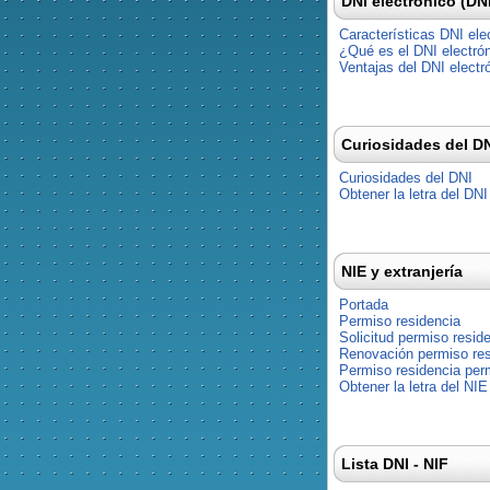
DNI electrónico (DN
Características DNI ele
¿Qué es el DNI electró
Ventajas del DNI electr
Curiosidades del D
Curiosidades del DNI
Obtener la letra del DNI
NIE y extranjería
Portada
Permiso residencia
Solicitud permiso resid
Renovación permiso res
Permiso residencia pe
Obtener la letra del NIE
Lista DNI - NIF