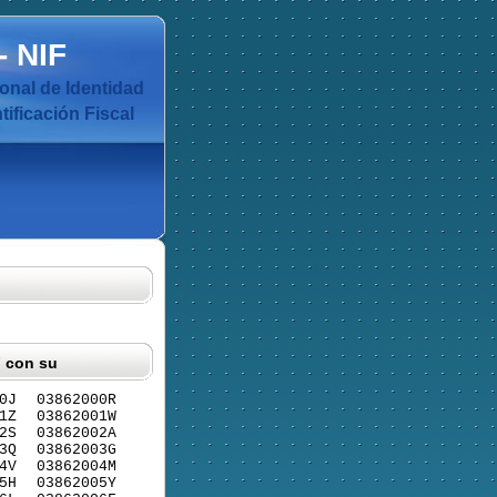
-
NIF
nal de Identidad
ificación Fiscal
F con su
0J
03862000R
1Z
03862001W
2S
03862002A
3Q
03862003G
4V
03862004M
5H
03862005Y