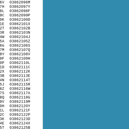
6V
03862096M
7H
03862097Y
8L
03862098F
9C
03862099P
0K
03862100D
1E
03862101X
2T
03862102B
3R
03862103N
4W
03862104J
5A
03862105Z
6G
03862106S
7M
03862107Q
8Y
03862108V
9F
03862109H
0P
03862110L
1D
03862111C
2X
03862112K
3B
03862113E
4N
03862114T
5J
03862115R
6Z
03862116W
7S
03862117A
8Q
03862118G
9V
03862119M
0H
03862120Y
1L
03862121F
2C
03862122P
3K
03862123D
4E
03862124X
5T
03862125B