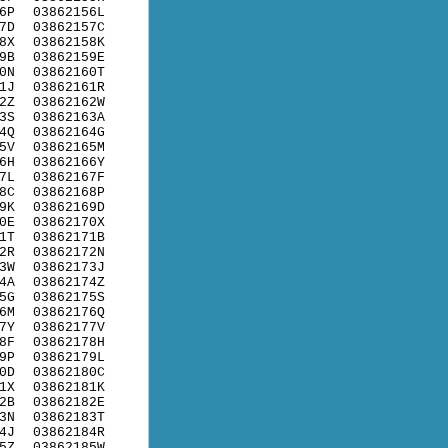
6P
03862156L
7D
03862157C
8X
03862158K
9B
03862159E
0N
03862160T
1J
03862161R
2Z
03862162W
3S
03862163A
4Q
03862164G
5V
03862165M
6H
03862166Y
7L
03862167F
8C
03862168P
9K
03862169D
0E
03862170X
1T
03862171B
2R
03862172N
3W
03862173J
4A
03862174Z
5G
03862175S
6M
03862176Q
7Y
03862177V
8F
03862178H
9P
03862179L
0D
03862180C
1X
03862181K
2B
03862182E
3N
03862183T
4J
03862184R
5Z
03862185W