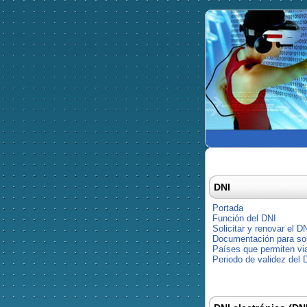
DNI
Portada
Función del DNI
Solicitar y renovar el D
Documentación para soli
Países que permiten via
Periodo de validez del 