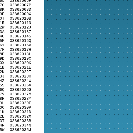
6L
03862006F
7C
03862007P
8K
03862008D
9E
03862009X
0T
03862010B
1R
03862011N
2W
03862012J
3A
03862013Z
4G
03862014S
5M
03862015Q
6Y
03862016V
7F
03862017H
8P
03862018L
9D
03862019C
0X
03862020K
1B
03862021E
2N
03862022T
3J
03862023R
4Z
03862024W
5S
03862025A
6Q
03862026G
7V
03862027M
8H
03862028Y
9L
03862029F
0C
03862030P
1K
03862031D
2E
03862032X
3T
03862033B
4R
03862034N
5W
03862035J