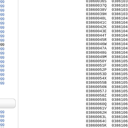
03860036S
0386103
999
03860037Q
0386103
999
03860038V
0386103
999
03860039H
0386103
999
03860040L
0386104
999
03860041C
0386104
999
03860042K
0386104
999
03860043E
0386104
999
03860044T
0386104
999
03860045R
0386104
999
03860046W
0386104
999
03860047A
0386104
999
03860048G
0386104
999
03860049M
0386104
999
03860050Y
0386105
999
03860051F
0386105
999
03860052P
0386105
999
03860053D
0386105
999
03860054X
0386105
999
03860055B
0386105
999
03860056N
0386105
03860057J
0386105
03860058Z
0386105
03860059S
0386105
03860060Q
0386106
03860061V
0386106
999
03860062H
0386106
999
03860063L
0386106
999
03860064C
0386106
999
03860065K
0386106