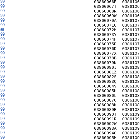
999
03860066E
0386106
999
03860067T
0386106
999
03860068R
0386106
999
03860069W
0386106
999
03860070A
0386107
999
03860071G
0386107
999
03860072M
0386107
999
03860073Y
0386107
999
03860074F
0386107
999
03860075P
0386107
999
03860076D
0386107
999
03860077X
0386107
999
03860078B
0386107
999
03860079N
0386107
999
03860080J
0386108
999
03860081Z
0386108
999
03860082S
0386108
999
03860083Q
0386108
999
03860084V
0386108
999
03860085H
0386108
999
03860086L
0386108
999
03860087C
0386108
999
03860088K
0386108
999
03860089E
0386108
999
03860090T
0386109
999
03860091R
0386109
999
03860092W
0386109
999
03860093A
0386109
999
03860094G
0386109
999
03860095M
0386109