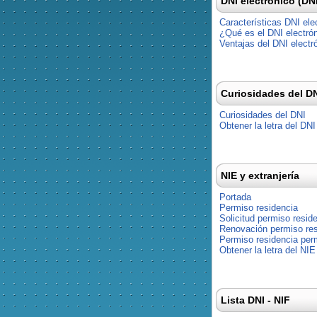
DNI electrónico (DN
Características DNI ele
¿Qué es el DNI electró
Ventajas del DNI electr
Curiosidades del D
Curiosidades del DNI
Obtener la letra del DNI
NIE y extranjería
Portada
Permiso residencia
Solicitud permiso resid
Renovación permiso res
Permiso residencia pe
Obtener la letra del NIE
Lista DNI - NIF