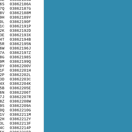
6S
03862186A
7Q
03862187G
8V
03862188M
9H
03862189Y
0L
03862190F
1C
03862191P
2K
03862192D
3E
03862193X
4T
03862194B
5R
03862195N
6W
03862196J
7A
03862197Z
8G
03862198S
9M
03862199Q
0Y
03862200V
1F
03862201H
2P
03862202L
3D
03862203C
4X
03862204K
5B
03862205E
6N
03862206T
7J
03862207R
8Z
03862208W
9S
03862209A
0Q
03862210G
1V
03862211M
2H
03862212Y
3L
03862213F
4C
03862214P