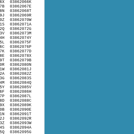
6X
03862066K
7B
03862067E
8N
03862068T
9J
03862069R
0Z
03862070W
1S
03862071A
2Q
03862072G
3V
03862073M
4H
03862074Y
5L
03862075F
6C
03862076P
7K
03862077D
8E
03862078X
9T
03862079B
0R
03862080N
1W
03862081J
2A
03862082Z
3G
03862083S
4M
03862084Q
5Y
03862085V
6F
03862086H
7P
03862087L
8D
03862088C
9X
03862089K
0B
03862090E
1N
03862091T
2J
03862092R
3Z
03862093W
4S
03862094A
5Q
03862095G