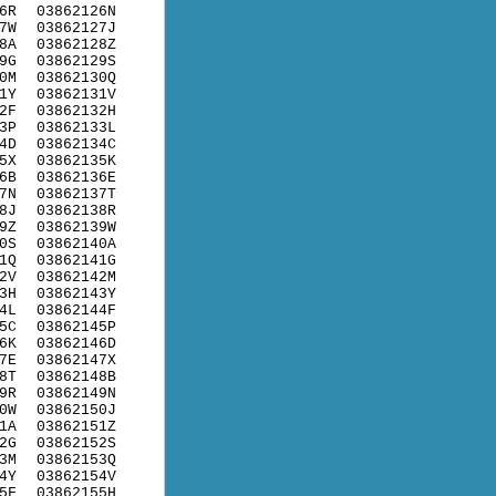
6R
03862126N
7W
03862127J
8A
03862128Z
9G
03862129S
0M
03862130Q
1Y
03862131V
2F
03862132H
3P
03862133L
4D
03862134C
5X
03862135K
6B
03862136E
7N
03862137T
8J
03862138R
9Z
03862139W
0S
03862140A
1Q
03862141G
2V
03862142M
3H
03862143Y
4L
03862144F
5C
03862145P
6K
03862146D
7E
03862147X
8T
03862148B
9R
03862149N
0W
03862150J
1A
03862151Z
2G
03862152S
3M
03862153Q
4Y
03862154V
5F
03862155H