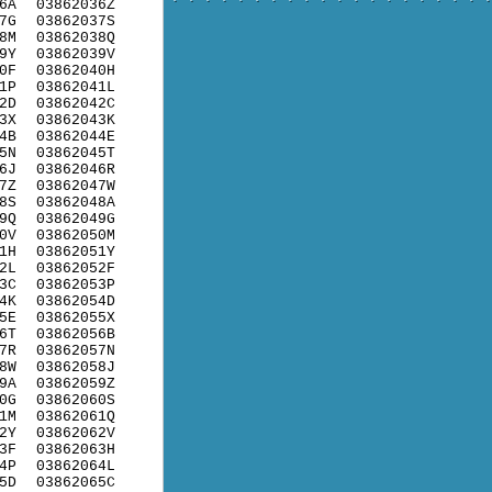
6A
03862036Z
7G
03862037S
8M
03862038Q
9Y
03862039V
0F
03862040H
1P
03862041L
2D
03862042C
3X
03862043K
4B
03862044E
5N
03862045T
6J
03862046R
7Z
03862047W
8S
03862048A
9Q
03862049G
0V
03862050M
1H
03862051Y
2L
03862052F
3C
03862053P
4K
03862054D
5E
03862055X
6T
03862056B
7R
03862057N
8W
03862058J
9A
03862059Z
0G
03862060S
1M
03862061Q
2Y
03862062V
3F
03862063H
4P
03862064L
5D
03862065C