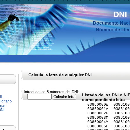
DNI
Documento Nacio
Número de Ident
Calcula la letra de cualquier DNI
Introduce los 8 números del DNI:
Listado de los DNI o NI
NI
correspondiente letra
citarlo
03860000W
0386100
jar
03860001A
0386100
DNI
03860002G
0386100
03860003M
0386100
03860004Y
0386100
03860005F
0386100