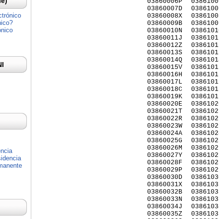
Ie)
03860006P
0386100
03860007D
0386100
ctrónico
03860008X
0386100
nico?
03860009B
0386100
ónico
03860010N
0386101
03860011J
0386101
03860012Z
0386101
03860013S
0386101
03860014Q
0386101
NI
03860015V
0386101
03860016H
0386101
03860017L
0386101
03860018C
0386101
03860019K
0386101
03860020E
0386102
03860021T
0386102
03860022R
0386102
03860023W
0386102
03860024A
0386102
03860025G
0386102
03860026M
0386102
encia
03860027Y
0386102
idencia
03860028F
0386102
rmanente
03860029P
0386102
03860030D
0386103
03860031X
0386103
03860032B
0386103
03860033N
0386103
03860034J
0386103
03860035Z
0386103