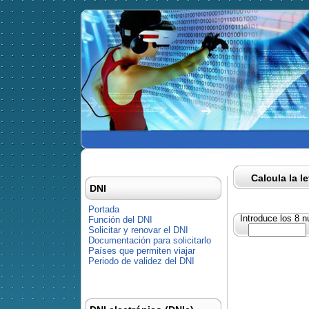
Calcula la l
DNI
Portada
Introduce los 8 
Función del DNI
Solicitar y renovar el DNI
Documentación para solicitarlo
Países que permiten viajar
Periodo de validez del DNI