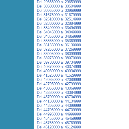
Del 29655000 al 29659999
Del 30500000 al 30504999
Del 30965000 al 30969999
Del 31675000 al 31679999
Del 32510000 al 32514999
Del 32880000 al 32884999
Del 33490000 al 33494999
Del 34045000 al 34049999
Del 34855000 al 34859999
Del 35365000 al 35369999
Del 36135000 al 36139999
Del 37265000 al 37269999
Del 38095000 al 38099999
Del 38975000 al 38979999
Del 39730000 al 39734999
Del 40370000 al 40374999
Del 40930000 al 40934999
Del 41525000 al 41529999
Del 42085000 al 42089999
Del 42795000 al 42799999
Del 43065000 al 43069999
Del 43380000 al 43384999
Del 43700000 al 43704999
Del 44130000 al 44134999
Del 44395000 al 44399999
Del 44705000 al 44709999
Del 44995000 al 44999999
Del 45455000 al 45459999
Del 45765000 al 45769999
Del 46120000 al 46124999