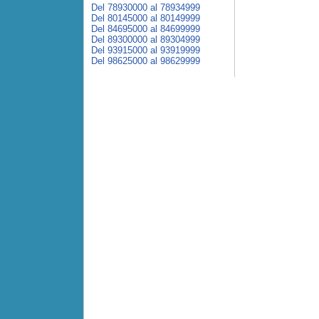
Del 78930000 al 78934999
Del 80145000 al 80149999
Del 84695000 al 84699999
Del 89300000 al 89304999
Del 93915000 al 93919999
Del 98625000 al 98629999