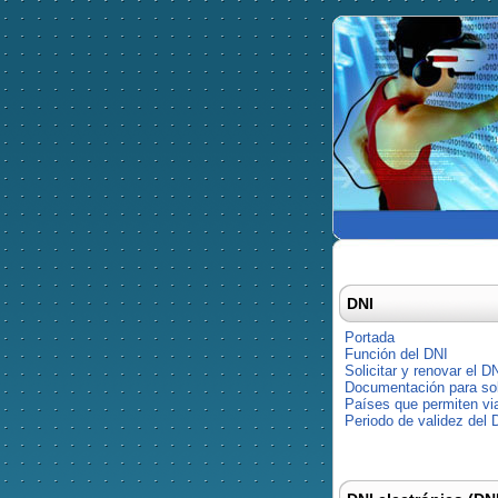
DNI
Portada
Función del DNI
Solicitar y renovar el D
Documentación para soli
Países que permiten via
Periodo de validez del 