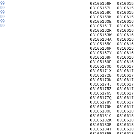
999
03105156H
0310615
999
03105157L
0310615
999
03105158C
0310615
999
03105159K
0310615
999
03105160E
0310616
999
03105161T
0310616
03105162R
0310616
03105163W
0310616
03105164A
0310616
03105165G
0310616
03105166M
0310616
03105167Y
0310616
03105168F
0310616
03105169P
0310616
03105170D
0310617
03105171X
0310617
03105172B
0310617
03105173N
0310617
03105174J
0310617
03105175Z
0310617
03105176S
0310617
03105177Q
0310617
03105178V
0310617
03105179H
0310617
03105180L
0310618
03105181C
0310618
03105182K
0310618
03105183E
0310618
03105184T
0310618
03105185R
0310618