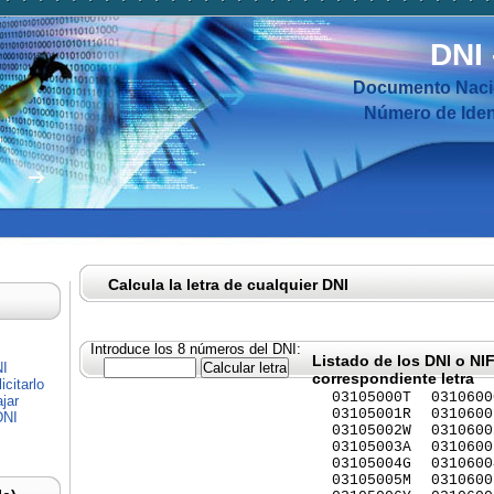
DNI
Documento Nacio
Número de Ident
Calcula la letra de cualquier DNI
Introduce los 8 números del DNI:
Listado de los DNI o NI
NI
correspondiente letra
citarlo
03105000T
0310600
jar
03105001R
0310600
DNI
03105002W
0310600
03105003A
0310600
03105004G
0310600
03105005M
0310600