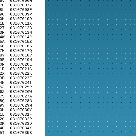
6V
03107006M
7H
03107007Y
8L
03107008F
9C
03107009P
0K
03107010D
1E
03107011X
2T
03107012B
3R
03107013N
4W
03107014J
5A
03107015Z
6G
03107016S
7M
03107017Q
8Y
03107018V
9F
03107019H
0P
03107020L
1D
03107021C
2X
03107022K
3B
03107023E
4N
03107024T
5J
03107025R
6Z
03107026W
7S
03107027A
8Q
03107028G
9V
03107029M
0H
03107030Y
1L
03107031F
2C
03107032P
3K
03107033D
4E
03107034X
5T
03107035B