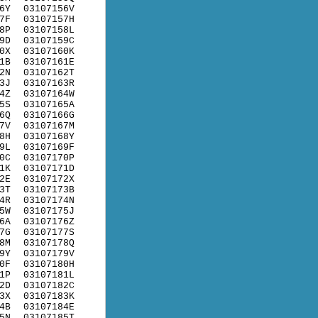
6Y
03107156V
7F
03107157H
8P
03107158L
9D
03107159C
0X
03107160K
1B
03107161E
2N
03107162T
3J
03107163R
4Z
03107164W
5S
03107165A
6Q
03107166G
7V
03107167M
8H
03107168Y
9L
03107169F
0C
03107170P
1K
03107171D
2E
03107172X
3T
03107173B
4R
03107174N
5W
03107175J
6A
03107176Z
7G
03107177S
8M
03107178Q
9Y
03107179V
0F
03107180H
1P
03107181L
2D
03107182C
3X
03107183K
4B
03107184E
5N
03107185T