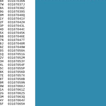
6R
03107036N
7W
03107037J
8A
03107038Z
9G
03107039S
0M
03107040Q
1Y
03107041V
2F
03107042H
3P
03107043L
4D
03107044C
5X
03107045K
6B
03107046E
7N
03107047T
8J
03107048R
9Z
03107049W
0S
03107050A
1Q
03107051G
2V
03107052M
3H
03107053Y
4L
03107054F
5C
03107055P
6K
03107056D
7E
03107057X
8T
03107058B
9R
03107059N
0W
03107060J
1A
03107061Z
2G
03107062S
3M
03107063Q
4Y
03107064V
5F
03107065H