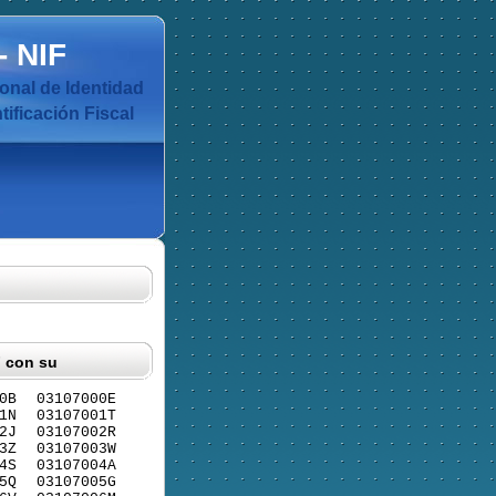
-
NIF
nal de Identidad
ificación Fiscal
F con su
0B
03107000E
1N
03107001T
2J
03107002R
3Z
03107003W
4S
03107004A
5Q
03107005G