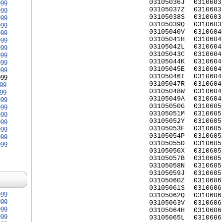
03105036J
0310603
999
03105037Z
0310603
999
03105038S
0310603
999
03105039Q
0310603
999
03105040V
0310604
999
03105041H
0310604
999
03105042L
0310604
999
03105043C
0310604
999
03105044K
0310604
999
03105045E
0310604
999
03105046T
0310604
999
03105047R
0310604
999
03105048W
0310604
999
03105049A
0310604
999
03105050G
0310605
999
03105051M
0310605
999
03105052Y
0310605
999
03105053F
0310605
999
03105054P
0310605
999
03105055D
0310605
999
03105056X
0310605
03105057B
0310605
03105058N
0310605
03105059J
0310605
03105060Z
0310606
03105061S
0310606
999
03105062Q
0310606
999
03105063V
0310606
999
03105064H
0310606
999
03105065L
0310606