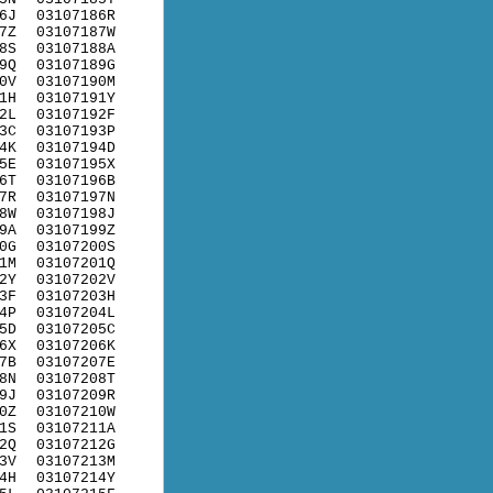
6J
03107186R
7Z
03107187W
8S
03107188A
9Q
03107189G
0V
03107190M
1H
03107191Y
2L
03107192F
3C
03107193P
4K
03107194D
5E
03107195X
6T
03107196B
7R
03107197N
8W
03107198J
9A
03107199Z
0G
03107200S
1M
03107201Q
2Y
03107202V
3F
03107203H
4P
03107204L
5D
03107205C
6X
03107206K
7B
03107207E
8N
03107208T
9J
03107209R
0Z
03107210W
1S
03107211A
2Q
03107212G
3V
03107213M
4H
03107214Y