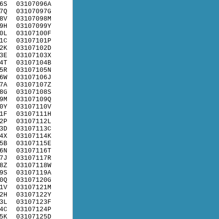
6S
03107096A
7Q
03107097G
8V
03107098M
9H
03107099Y
0L
03107100F
1C
03107101P
2K
03107102D
3E
03107103X
4T
03107104B
5R
03107105N
6W
03107106J
7A
03107107Z
8G
03107108S
9M
03107109Q
0Y
03107110V
1F
03107111H
2P
03107112L
3D
03107113C
4X
03107114K
5B
03107115E
6N
03107116T
7J
03107117R
8Z
03107118W
9S
03107119A
0Q
03107120G
1V
03107121M
2H
03107122Y
3L
03107123F
4C
03107124P
5K
03107125D