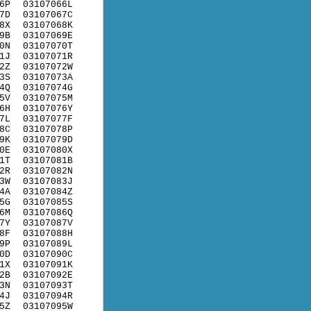
6P
03107066L
7D
03107067C
8X
03107068K
9B
03107069E
0N
03107070T
1J
03107071R
2Z
03107072W
3S
03107073A
4Q
03107074G
5V
03107075M
6H
03107076Y
7L
03107077F
8C
03107078P
9K
03107079D
0E
03107080X
1T
03107081B
2R
03107082N
3W
03107083J
4A
03107084Z
5G
03107085S
6M
03107086Q
7Y
03107087V
8F
03107088H
9P
03107089L
0D
03107090C
1X
03107091K
2B
03107092E
3N
03107093T
4J
03107094R
5Z
03107095W