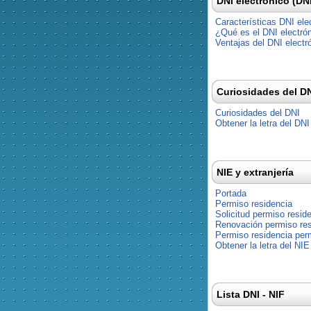
DNI electrónico (DN
Características DNI ele
¿Qué es el DNI electró
Ventajas del DNI electr
Curiosidades del D
Curiosidades del DNI
Obtener la letra del DNI
NIE y extranjería
Portada
Permiso residencia
Solicitud permiso resid
Renovación permiso res
Permiso residencia pe
Obtener la letra del NIE
Lista DNI - NIF