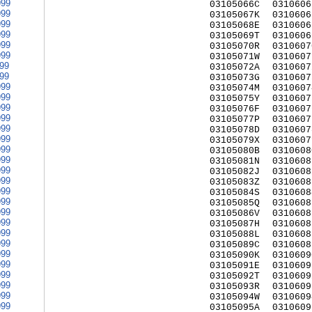
999
03105066C
0310606
999
03105067K
0310606
999
03105068E
0310606
999
03105069T
0310606
999
03105070R
0310607
999
03105071W
0310607
999
03105072A
0310607
999
03105073G
0310607
999
03105074M
0310607
999
03105075Y
0310607
999
03105076F
0310607
999
03105077P
0310607
999
03105078D
0310607
999
03105079X
0310607
999
03105080B
0310608
999
03105081N
0310608
999
03105082J
0310608
999
03105083Z
0310608
999
03105084S
0310608
999
03105085Q
0310608
999
03105086V
0310608
999
03105087H
0310608
999
03105088L
0310608
999
03105089C
0310608
999
03105090K
0310609
999
03105091E
0310609
999
03105092T
0310609
999
03105093R
0310609
999
03105094W
0310609
999
03105095A
0310609