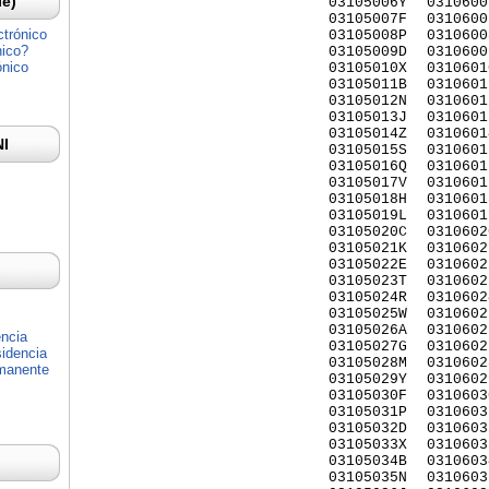
Ie)
03105006Y
0310600
03105007F
0310600
ctrónico
03105008P
0310600
nico?
03105009D
0310600
ónico
03105010X
0310601
03105011B
0310601
03105012N
0310601
03105013J
0310601
03105014Z
0310601
NI
03105015S
0310601
03105016Q
0310601
03105017V
0310601
03105018H
0310601
03105019L
0310601
03105020C
0310602
03105021K
0310602
03105022E
0310602
03105023T
0310602
03105024R
0310602
03105025W
0310602
03105026A
0310602
encia
03105027G
0310602
idencia
03105028M
0310602
rmanente
03105029Y
0310602
03105030F
0310603
03105031P
0310603
03105032D
0310603
03105033X
0310603
03105034B
0310603
03105035N
0310603