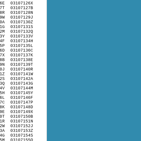
6E
03107126X
7T
03107127B
8R
03107128N
9W
03107129J
0A
03107130Z
1G
03107131S
2M
03107132Q
3Y
03107133V
4F
03107134H
5P
03107135L
6D
03107136C
7X
03107137K
8B
03107138E
9N
03107139T
0J
03107140R
1Z
03107141W
2S
03107142A
3Q
03107143G
4V
03107144M
5H
03107145Y
6L
03107146F
7C
03107147P
8K
03107148D
9E
03107149X
0T
03107150B
1R
03107151N
2W
03107152J
3A
03107153Z
4G
03107154S
5M
03107155Q