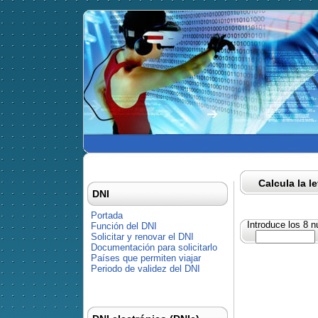
Calcula la l
DNI
Portada
Introduce los 8 
Función del DNI
Solicitar y renovar el DNI
Documentación para solicitarlo
Países que permiten viajar
Periodo de validez del DNI