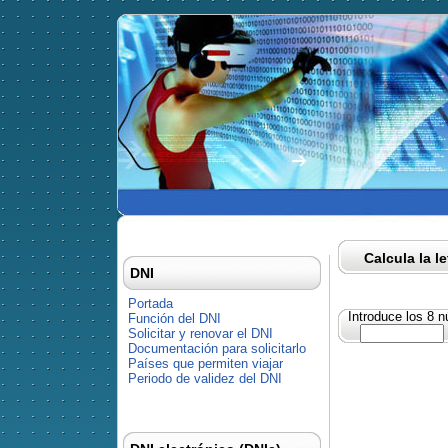
Calcula la l
DNI
Portada
Introduce los 8 
Función del DNI
Solicitar y renovar el DNI
Documentación para solicitarlo
Países que permiten viajar
Periodo de validez del DNI