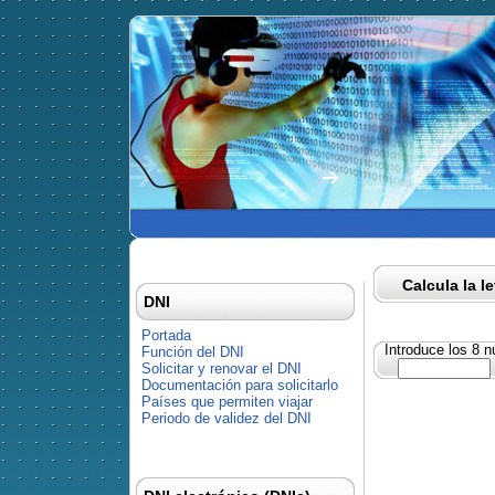
Calcula la l
DNI
Portada
Introduce los 8 
Función del DNI
Solicitar y renovar el DNI
Documentación para solicitarlo
Países que permiten viajar
Periodo de validez del DNI