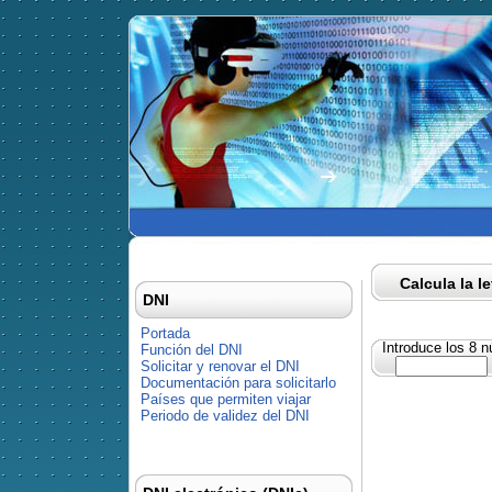
Calcula la l
DNI
Portada
Introduce los 8 
Función del DNI
Solicitar y renovar el DNI
Documentación para solicitarlo
Países que permiten viajar
Periodo de validez del DNI