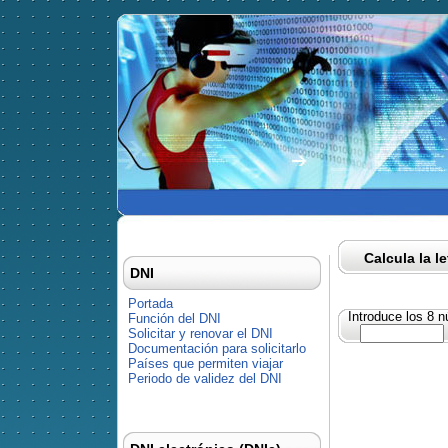
Calcula la l
DNI
Portada
Introduce los 8 
Función del DNI
Solicitar y renovar el DNI
Documentación para solicitarlo
Países que permiten viajar
Periodo de validez del DNI