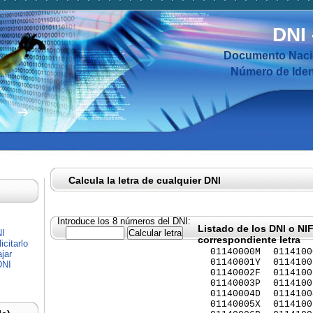
DNI
Documento Nacio
Número de Ident
Calcula la letra de cualquier DNI
Introduce los 8 números del DNI:
Listado de los DNI o NI
NI
correspondiente letra
citarlo
01140000M
0114100
jar
01140001Y
0114100
DNI
01140002F
0114100
01140003P
0114100
01140004D
0114100
01140005X
0114100