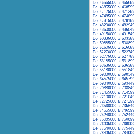
Del 46565000 al 46569
Del 46855000 al 46859
Del 47125000 al 47129
Del 47485000 al 47489
Del 47815000 al 47819
Del 48290000 al 48294
Del 48600000 al 48604
Del 49150000 al 49154
Del 50335000 al 50339
Del 50885000 al 50889
Del 51605000 al 51609
Del 52270000 al 52274
Del 52775000 al 52779
Del 53185000 al 53189
Del 53635000 al 53639
Del 55180000 al 55184
Del 59830000 al 59834
Del 64575000 al 64579
Del 69340000 al 69344
Del 70880000 al 70884
Del 71455000 al 71459
Del 72100000 al 72104
Del 72725000 al 72729
Del 73560000 al 73564
Del 74655000 al 74659
Del 75240000 al 75244
Del 76085000 al 76089
Del 76905000 al 76909
Del 77540000 al 77544
Del 78495000 al 78499