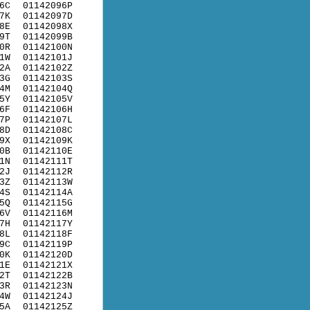
6C
01142096P
7K
01142097D
8E
01142098X
9T
01142099B
0R
01142100N
1W
01142101J
2A
01142102Z
3G
01142103S
4M
01142104Q
5Y
01142105V
6F
01142106H
7P
01142107L
8D
01142108C
9X
01142109K
0B
01142110E
1N
01142111T
2J
01142112R
3Z
01142113W
4S
01142114A
5Q
01142115G
6V
01142116M
7H
01142117Y
8L
01142118F
9C
01142119P
0K
01142120D
1E
01142121X
2T
01142122B
3R
01142123N
4W
01142124J
5A
01142125Z