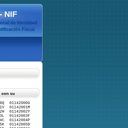
-
NIF
nal de Identidad
ificación Fiscal
F con su
0Q
01142000G
1V
01142001M
2H
01142002Y
3L
01142003F
4C
01142004P
5K
01142005D