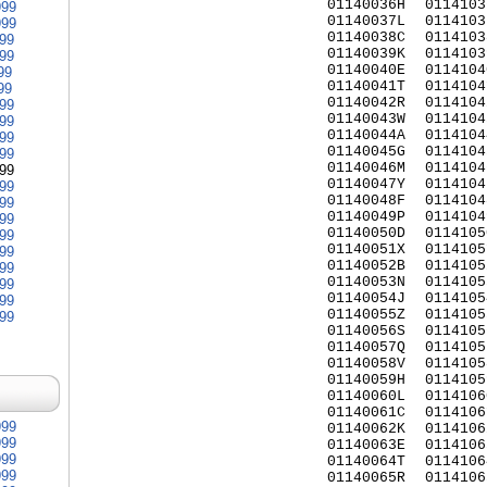
01140036H
0114103
999
01140037L
0114103
999
01140038C
0114103
999
01140039K
0114103
999
01140040E
0114104
99
01140041T
0114104
99
01140042R
0114104
999
01140043W
0114104
999
01140044A
0114104
999
01140045G
0114104
999
01140046M
0114104
999
01140047Y
0114104
999
01140048F
0114104
999
01140049P
0114104
999
01140050D
0114105
999
01140051X
0114105
999
01140052B
0114105
999
01140053N
0114105
999
01140054J
0114105
999
01140055Z
0114105
999
01140056S
0114105
01140057Q
0114105
01140058V
0114105
01140059H
0114105
01140060L
0114106
01140061C
0114106
999
01140062K
0114106
999
01140063E
0114106
999
01140064T
0114106
999
01140065R
0114106