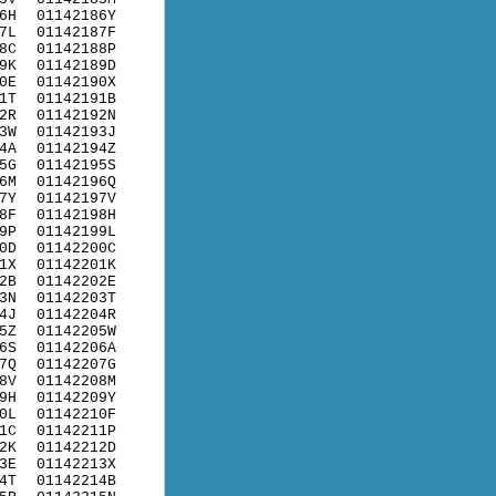
6H
01142186Y
7L
01142187F
8C
01142188P
9K
01142189D
0E
01142190X
1T
01142191B
2R
01142192N
3W
01142193J
4A
01142194Z
5G
01142195S
6M
01142196Q
7Y
01142197V
8F
01142198H
9P
01142199L
0D
01142200C
1X
01142201K
2B
01142202E
3N
01142203T
4J
01142204R
5Z
01142205W
6S
01142206A
7Q
01142207G
8V
01142208M
9H
01142209Y
0L
01142210F
1C
01142211P
2K
01142212D
3E
01142213X
4T
01142214B