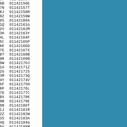
6B
01142156E
7N
01142157T
8J
01142158R
9Z
01142159W
0S
01142160A
1Q
01142161G
2V
01142162M
3H
01142163Y
4L
01142164F
5C
01142165P
6K
01142166D
7E
01142167X
8T
01142168B
9R
01142169N
0W
01142170J
1A
01142171Z
2G
01142172S
3M
01142173Q
4Y
01142174V
5F
01142175H
6P
01142176L
7D
01142177C
8X
01142178K
9B
01142179E
0N
01142180T
1J
01142181R
2Z
01142182W
3S
01142183A
4Q
01142184G
5V
01142185M