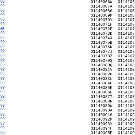
999
01140066W
0114106
999
01140067A
0114106
999
01140068G
0114106
999
01140069M
0114106
999
01140070Y
0114107
999
01140071F
0114107
999
01140072P
0114107
999
01140073D
0114107
999
01140074X
0114107
999
01140075B
0114107
999
01140076N
0114107
999
01140077J
0114107
999
01140078Z
0114107
999
01140079S
0114107
999
01140080Q
0114108
999
01140081V
0114108
999
01140082H
0114108
999
01140083L
0114108
999
01140084C
0114108
999
01140085K
0114108
999
01140086E
0114108
999
01140087T
0114108
999
01140088R
0114108
999
01140089W
0114108
999
01140090A
0114109
999
01140091G
0114109
999
01140092M
0114109
999
01140093Y
0114109
999
01140094F
0114109
999
01140095P
0114109