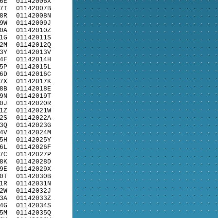
6E
01142006X
7T
01142007B
8R
01142008N
9W
01142009J
0A
01142010Z
1G
01142011S
2M
01142012Q
3Y
01142013V
4F
01142014H
5P
01142015L
6D
01142016C
7X
01142017K
8B
01142018E
9N
01142019T
0J
01142020R
1Z
01142021W
2S
01142022A
3Q
01142023G
4V
01142024M
5H
01142025Y
6L
01142026F
7C
01142027P
8K
01142028D
9E
01142029X
0T
01142030B
1R
01142031N
2W
01142032J
3A
01142033Z
4G
01142034S
5M
01142035Q