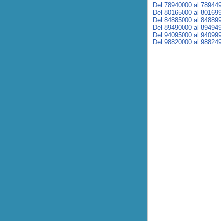
Del 78940000 al 78944
Del 80165000 al 80169
Del 84885000 al 84889
Del 89490000 al 89494
Del 94095000 al 94099
Del 98820000 al 98824