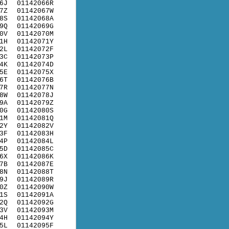
6J
01142066R
7Z
01142067W
8S
01142068A
9Q
01142069G
0V
01142070M
1H
01142071Y
2L
01142072F
3C
01142073P
4K
01142074D
5E
01142075X
6T
01142076B
7R
01142077N
8W
01142078J
9A
01142079Z
0G
01142080S
1M
01142081Q
2Y
01142082V
3F
01142083H
4P
01142084L
5D
01142085C
6X
01142086K
7B
01142087E
8N
01142088T
9J
01142089R
0Z
01142090W
1S
01142091A
2Q
01142092G
3V
01142093M
4H
01142094Y
5L
01142095F