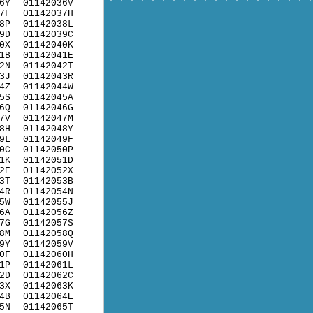
6Y
01142036V
7F
01142037H
8P
01142038L
9D
01142039C
0X
01142040K
1B
01142041E
2N
01142042T
3J
01142043R
4Z
01142044W
5S
01142045A
6Q
01142046G
7V
01142047M
8H
01142048Y
9L
01142049F
0C
01142050P
1K
01142051D
2E
01142052X
3T
01142053B
4R
01142054N
5W
01142055J
6A
01142056Z
7G
01142057S
8M
01142058Q
9Y
01142059V
0F
01142060H
1P
01142061L
2D
01142062C
3X
01142063K
4B
01142064E
5N
01142065T