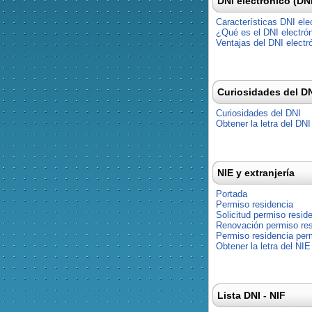
DNI electrónico (DN
Características DNI ele
¿Qué es el DNI electró
Ventajas del DNI electr
Curiosidades del D
Curiosidades del DNI
Obtener la letra del DNI
NIE y extranjería
Portada
Permiso residencia
Solicitud permiso resid
Renovación permiso res
Permiso residencia pe
Obtener la letra del NIE
Lista DNI - NIF