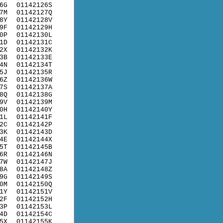
6G
01142126S
7M
01142127Q
8Y
01142128V
9F
01142129H
0P
01142130L
1D
01142131C
2X
01142132K
3B
01142133E
4N
01142134T
5J
01142135R
6Z
01142136W
7S
01142137A
8Q
01142138G
9V
01142139M
0H
01142140Y
1L
01142141F
2C
01142142P
3K
01142143D
4E
01142144X
5T
01142145B
6R
01142146N
7W
01142147J
8A
01142148Z
9G
01142149S
0M
01142150Q
1Y
01142151V
2F
01142152H
3P
01142153L
4D
01142154C
5X
01142155K