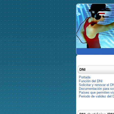
DNI
Portada
Función del DNI
Solicitar y renovar el D
Documentación para soli
Países que permiten via
Periodo de validez del 