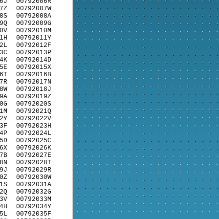
6J
00792006R
7Z
00792007W
8S
00792008A
9Q
00792009G
0V
00792010M
1H
00792011Y
2L
00792012F
3C
00792013P
4K
00792014D
5E
00792015X
6T
00792016B
7R
00792017N
8W
00792018J
9A
00792019Z
0G
00792020S
1M
00792021Q
2Y
00792022V
3F
00792023H
4P
00792024L
5D
00792025C
6X
00792026K
7B
00792027E
8N
00792028T
9J
00792029R
0Z
00792030W
1S
00792031A
2Q
00792032G
3V
00792033M
4H
00792034Y
5L
00792035F