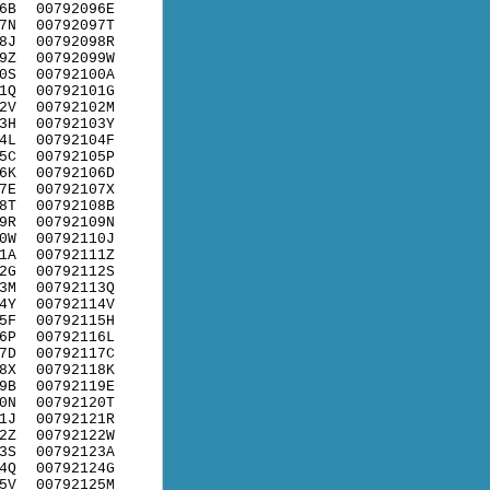
6B
00792096E
7N
00792097T
8J
00792098R
9Z
00792099W
0S
00792100A
1Q
00792101G
2V
00792102M
3H
00792103Y
4L
00792104F
5C
00792105P
6K
00792106D
7E
00792107X
8T
00792108B
9R
00792109N
0W
00792110J
1A
00792111Z
2G
00792112S
3M
00792113Q
4Y
00792114V
5F
00792115H
6P
00792116L
7D
00792117C
8X
00792118K
9B
00792119E
0N
00792120T
1J
00792121R
2Z
00792122W
3S
00792123A
4Q
00792124G
5V
00792125M