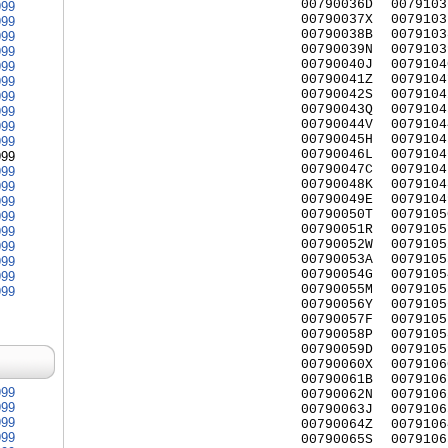
00790036D
0079103
999
00790037X
0079103
999
00790038B
0079103
999
00790039N
0079103
999
00790040J
0079104
999
00790041Z
0079104
999
00790042S
0079104
999
00790043Q
0079104
999
00790044V
0079104
999
00790045H
0079104
999
00790046L
0079104
999
00790047C
0079104
999
00790048K
0079104
999
00790049E
0079104
999
00790050T
0079105
999
00790051R
0079105
999
00790052W
0079105
999
00790053A
0079105
999
00790054G
0079105
999
00790055M
0079105
999
00790056Y
0079105
00790057F
0079105
00790058P
0079105
00790059D
0079105
00790060X
0079106
00790061B
0079106
999
00790062N
0079106
999
00790063J
0079106
999
00790064Z
0079106
999
00790065S
0079106