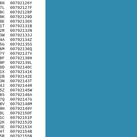
6H
00792126Y
7L
00792127F
8C
00792128P
9K
00792129D
0E
00792130X
1T
00792131B
2R
00792132N
3W
00792133J
4A
00792134Z
5G
00792135S
6M
00792136Q
7Y
00792137V
8F
00792138H
9P
00792139L
0D
00792140C
1X
00792141K
2B
00792142E
3N
00792143T
4J
00792144R
5Z
00792145W
6S
00792146A
7Q
00792147G
8V
00792148M
9H
00792149Y
0L
00792150F
1C
00792151P
2K
00792152D
3E
00792153X
4T
00792154B
5R
00792155N