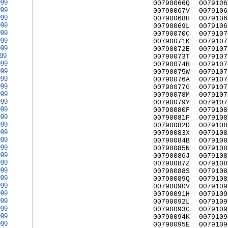
999
00790066Q
0079106
999
00790067V
0079106
999
00790068H
0079106
999
00790069L
0079106
999
00790070C
0079107
999
00790071K
0079107
999
00790072E
0079107
999
00790073T
0079107
999
00790074R
0079107
999
00790075W
0079107
999
00790076A
0079107
999
00790077G
0079107
999
00790078M
0079107
999
00790079Y
0079107
999
00790080F
0079108
999
00790081P
0079108
999
00790082D
0079108
999
00790083X
0079108
999
00790084B
0079108
999
00790085N
0079108
999
00790086J
0079108
999
00790087Z
0079108
999
00790088S
0079108
999
00790089Q
0079108
999
00790090V
0079109
999
00790091H
0079109
999
00790092L
0079109
999
00790093C
0079109
999
00790094K
0079109
999
00790095E
0079109