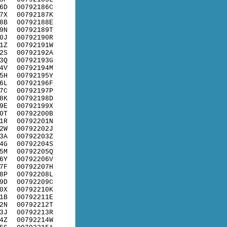
6D
00792186C
7X
00792187K
8B
00792188E
9N
00792189T
0J
00792190R
1Z
00792191W
2S
00792192A
3Q
00792193G
4V
00792194M
5H
00792195Y
6L
00792196F
7C
00792197P
8K
00792198D
9E
00792199X
0T
00792200B
1R
00792201N
2W
00792202J
3A
00792203Z
4G
00792204S
5M
00792205Q
6Y
00792206V
7F
00792207H
8P
00792208L
9D
00792209C
0X
00792210K
1B
00792211E
2N
00792212T
3J
00792213R
4Z
00792214W