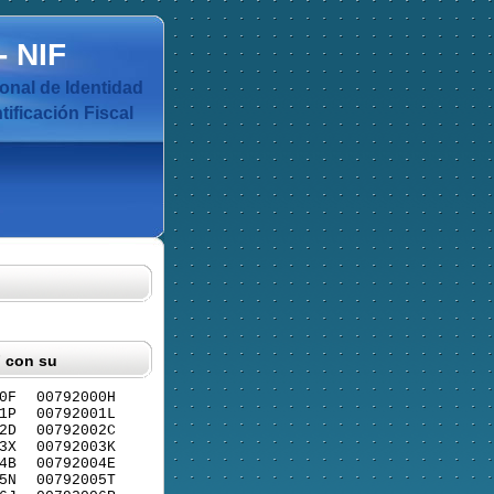
-
NIF
nal de Identidad
ificación Fiscal
F con su
0F
00792000H
1P
00792001L
2D
00792002C
3X
00792003K
4B
00792004E
5N
00792005T