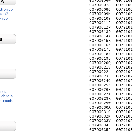
Ie)
00790006W
0079100
00790007A
0079100
ctrónico
00790008G
0079100
nico?
00790009M
0079100
ónico
00790010Y
0079101
00790011F
0079101
00790012P
0079101
00790013D
0079101
00790014X
0079101
NI
00790015B
0079101
00790016N
0079101
00790017J
0079101
00790018Z
0079101
00790019S
0079101
00790020Q
0079102
00790021V
0079102
00790022H
0079102
00790023L
0079102
00790024C
0079102
00790025K
0079102
00790026E
0079102
encia
00790027T
0079102
idencia
00790028R
0079102
rmanente
00790029W
0079102
00790030A
0079103
00790031G
0079103
00790032M
0079103
00790033Y
0079103
00790034F
0079103
00790035P
0079103