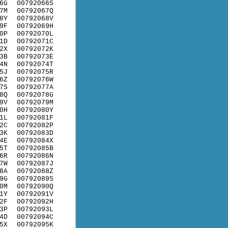
6G
00792066S
7M
00792067Q
8Y
00792068V
9F
00792069H
0P
00792070L
1D
00792071C
2X
00792072K
3B
00792073E
4N
00792074T
5J
00792075R
6Z
00792076W
7S
00792077A
8Q
00792078G
9V
00792079M
0H
00792080Y
1L
00792081F
2C
00792082P
3K
00792083D
4E
00792084X
5T
00792085B
6R
00792086N
7W
00792087J
8A
00792088Z
9G
00792089S
0M
00792090Q
1Y
00792091V
2F
00792092H
3P
00792093L
4D
00792094C
5X
00792095K