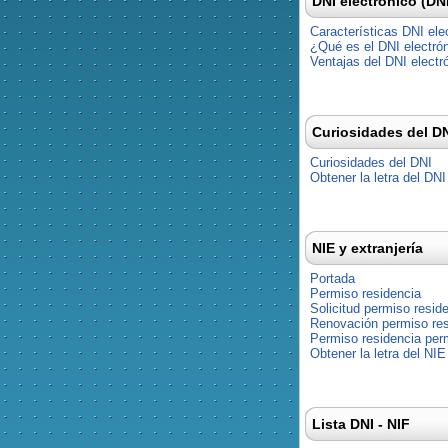
DNI electrónico (DN
Características DNI ele
¿Qué es el DNI electró
Ventajas del DNI electr
Curiosidades del D
Curiosidades del DNI
Obtener la letra del DNI
NIE y extranjería
Portada
Permiso residencia
Solicitud permiso resid
Renovación permiso res
Permiso residencia pe
Obtener la letra del NIE
Lista DNI - NIF