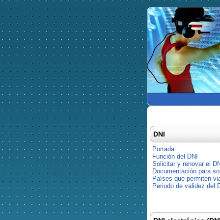
DNI
Portada
Función del DNI
Solicitar y renovar el D
Documentación para soli
Países que permiten via
Periodo de validez del 