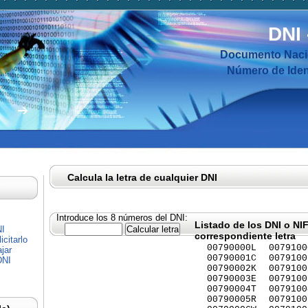
DNI
Documento Nacio
Número de Ident
Calcula la letra de cualquier DNI
Introduce los 8 números del DNI:
Listado de los DNI o NI
NI
correspondiente letra
citarlo
00790000L
0079100
jar
00790001C
0079100
DNI
00790002K
0079100
00790003E
0079100
00790004T
0079100
00790005R
0079100