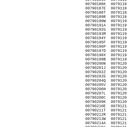
00790186K
0079118
00790187E
0079118
00790188T
0079118
00790189R
0079118
00790190W
0079119
00790191A
0079119
00790192G
0079119
00790193M
0079119
00790194Y
0079119
00790195F
0079119
00790196P
0079119
00790197D
0079119
00790198X
0079119
00790199B
0079119
00790200N
0079120
00790201J
0079120
00790202Z
0079120
00790203S
0079120
00790204Q
0079120
00790205V
0079120
00790206H
0079120
00790207L
0079120
00790208C
0079120
00790209K
0079120
00790210E
0079121
00790211T
0079121
00790212R
0079121
00790213W
0079121
00790214A
0079121