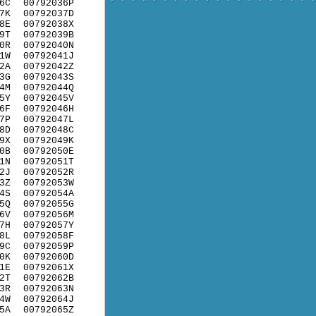
6C
00792036P
7K
00792037D
8E
00792038X
9T
00792039B
0R
00792040N
1W
00792041J
2A
00792042Z
3G
00792043S
4M
00792044Q
5Y
00792045V
6F
00792046H
7P
00792047L
8D
00792048C
9X
00792049K
0B
00792050E
1N
00792051T
2J
00792052R
3Z
00792053W
4S
00792054A
5Q
00792055G
6V
00792056M
7H
00792057Y
8L
00792058F
9C
00792059P
0K
00792060D
1E
00792061X
2T
00792062B
3R
00792063N
4W
00792064J
5A
00792065Z