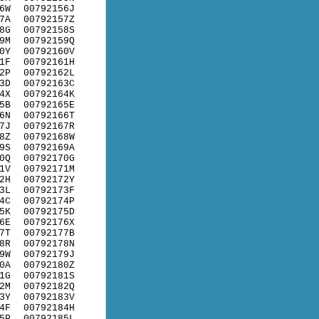
6W
00792156J
7A
00792157Z
8G
00792158S
9M
00792159Q
0Y
00792160V
1F
00792161H
2P
00792162L
3D
00792163C
4X
00792164K
5B
00792165E
6N
00792166T
7J
00792167R
8Z
00792168W
9S
00792169A
0Q
00792170G
1V
00792171M
2H
00792172Y
3L
00792173F
4C
00792174P
5K
00792175D
6E
00792176X
7T
00792177B
8R
00792178N
9W
00792179J
0A
00792180Z
1G
00792181S
2M
00792182Q
3Y
00792183V
4F
00792184H
5P
00792185L