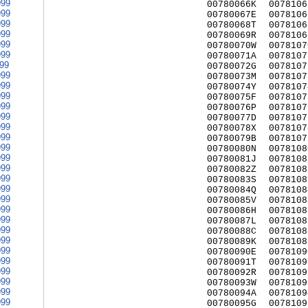
999
00780066K
0078106
999
00780067E
0078106
999
00780068T
0078106
999
00780069R
0078106
999
00780070W
0078107
999
00780071A
0078107
999
00780072G
0078107
999
00780073M
0078107
999
00780074Y
0078107
999
00780075F
0078107
999
00780076P
0078107
999
00780077D
0078107
999
00780078X
0078107
999
00780079B
0078107
999
00780080N
0078108
999
00780081J
0078108
999
00780082Z
0078108
999
00780083S
0078108
999
00780084Q
0078108
999
00780085V
0078108
999
00780086H
0078108
999
00780087L
0078108
999
00780088C
0078108
999
00780089K
0078108
999
00780090E
0078109
999
00780091T
0078109
999
00780092R
0078109
999
00780093W
0078109
999
00780094A
0078109
999
00780095G
0078109