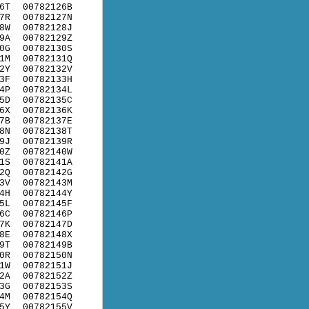
6T
00782126B
7R
00782127N
8W
00782128J
9A
00782129Z
0G
00782130S
1M
00782131Q
2Y
00782132V
3F
00782133H
4P
00782134L
5D
00782135C
6X
00782136K
7B
00782137E
8N
00782138T
9J
00782139R
0Z
00782140W
1S
00782141A
2Q
00782142G
3V
00782143M
4H
00782144Y
5L
00782145F
6C
00782146P
7K
00782147D
8E
00782148X
9T
00782149B
0R
00782150N
1W
00782151J
2A
00782152Z
3G
00782153S
4M
00782154Q
5Y
00782155V