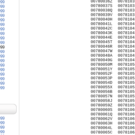
00780036Z
0078103
999
00780037S
0078103
999
00780038Q
0078103
999
00780039V
0078103
999
00780040H
0078104
999
00780041L
0078104
999
00780042C
0078104
999
00780043K
0078104
999
00780044E
0078104
999
00780045T
0078104
999
00780046R
0078104
999
00780047W
0078104
999
00780048A
0078104
999
00780049G
0078104
999
00780050M
0078105
999
00780051Y
0078105
999
00780052F
0078105
999
00780053P
0078105
999
00780054D
0078105
999
00780055X
0078105
999
00780056B
0078105
00780057N
0078105
00780058J
0078105
00780059Z
0078105
00780060S
0078106
00780061Q
0078106
999
00780062V
0078106
999
00780063H
0078106
999
00780064L
0078106
999
00780065C
0078106