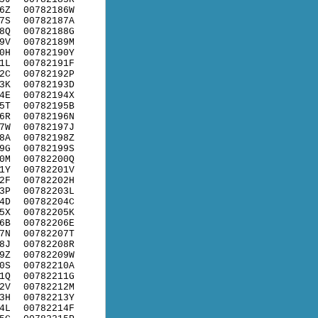
6Z
00782186W
7S
00782187A
8Q
00782188G
9V
00782189M
0H
00782190Y
1L
00782191F
2C
00782192P
3K
00782193D
4E
00782194X
5T
00782195B
6R
00782196N
7W
00782197J
8A
00782198Z
9G
00782199S
0M
00782200Q
1Y
00782201V
2F
00782202H
3P
00782203L
4D
00782204C
5X
00782205K
6B
00782206E
7N
00782207T
8J
00782208R
9Z
00782209W
0S
00782210A
1Q
00782211G
2V
00782212M
3H
00782213Y
4L
00782214F