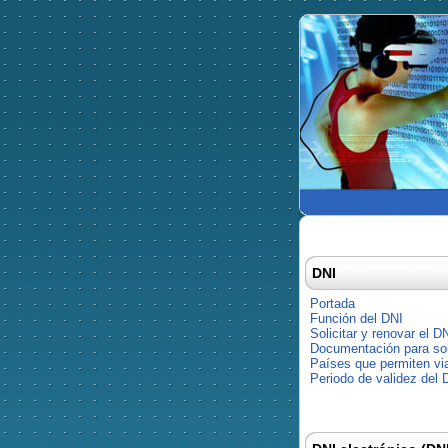
DNI
Portada
Función del DNI
Solicitar y renovar el D
Documentación para soli
Países que permiten via
Periodo de validez del 