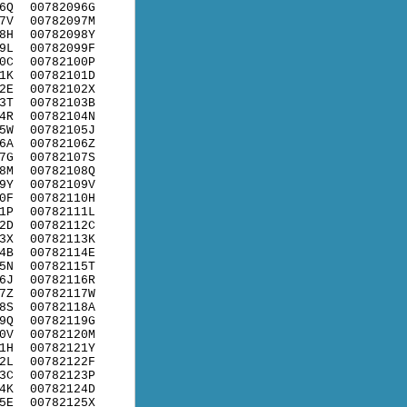
6Q
00782096G
7V
00782097M
8H
00782098Y
9L
00782099F
0C
00782100P
1K
00782101D
2E
00782102X
3T
00782103B
4R
00782104N
5W
00782105J
6A
00782106Z
7G
00782107S
8M
00782108Q
9Y
00782109V
0F
00782110H
1P
00782111L
2D
00782112C
3X
00782113K
4B
00782114E
5N
00782115T
6J
00782116R
7Z
00782117W
8S
00782118A
9Q
00782119G
0V
00782120M
1H
00782121Y
2L
00782122F
3C
00782123P
4K
00782124D
5E
00782125X