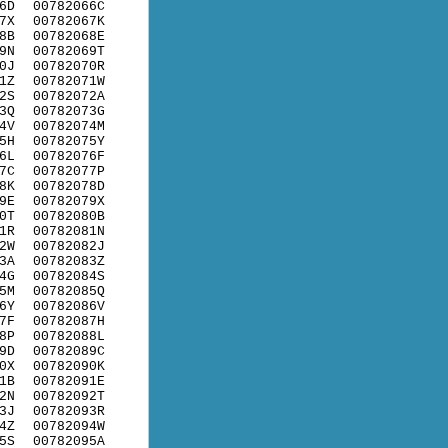
6D
00782066C
7X
00782067K
8B
00782068E
9N
00782069T
0J
00782070R
1Z
00782071W
2S
00782072A
3Q
00782073G
4V
00782074M
5H
00782075Y
6L
00782076F
7C
00782077P
8K
00782078D
9E
00782079X
0T
00782080B
1R
00782081N
2W
00782082J
3A
00782083Z
4G
00782084S
5M
00782085Q
6Y
00782086V
7F
00782087H
8P
00782088L
9D
00782089C
0X
00782090K
1B
00782091E
2N
00782092T
3J
00782093R
4Z
00782094W
5S
00782095A