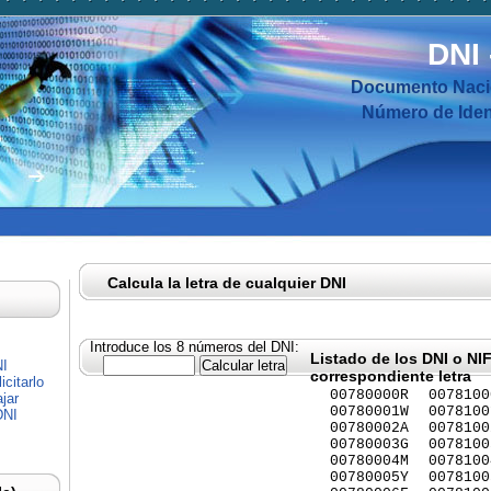
DNI
Documento Nacio
Número de Ident
Calcula la letra de cualquier DNI
Introduce los 8 números del DNI:
Listado de los DNI o NI
NI
correspondiente letra
citarlo
00780000R
0078100
jar
00780001W
0078100
DNI
00780002A
0078100
00780003G
0078100
00780004M
0078100
00780005Y
0078100