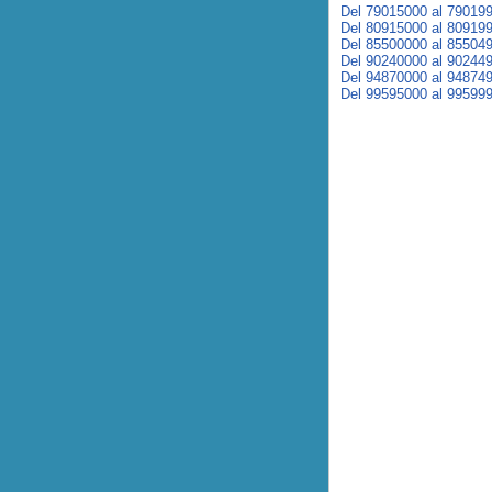
Del 79015000 al 79019
Del 80915000 al 80919
Del 85500000 al 85504
Del 90240000 al 90244
Del 94870000 al 94874
Del 99595000 al 99599