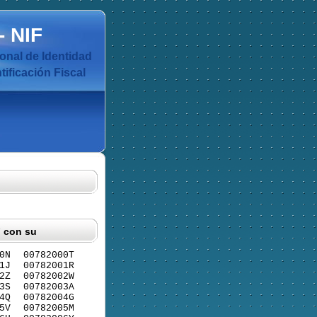
-
NIF
nal de Identidad
ificación Fiscal
F con su
0N
00782000T
1J
00782001R
2Z
00782002W
3S
00782003A
4Q
00782004G
5V
00782005M