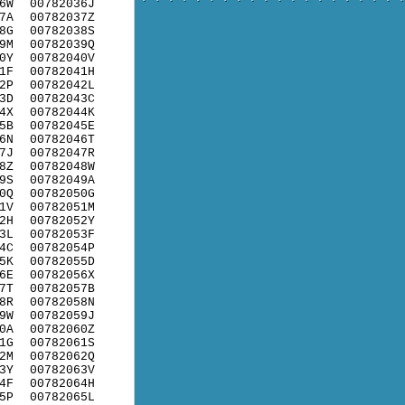
6W
00782036J
7A
00782037Z
8G
00782038S
9M
00782039Q
0Y
00782040V
1F
00782041H
2P
00782042L
3D
00782043C
4X
00782044K
5B
00782045E
6N
00782046T
7J
00782047R
8Z
00782048W
9S
00782049A
0Q
00782050G
1V
00782051M
2H
00782052Y
3L
00782053F
4C
00782054P
5K
00782055D
6E
00782056X
7T
00782057B
8R
00782058N
9W
00782059J
0A
00782060Z
1G
00782061S
2M
00782062Q
3Y
00782063V
4F
00782064H
5P
00782065L