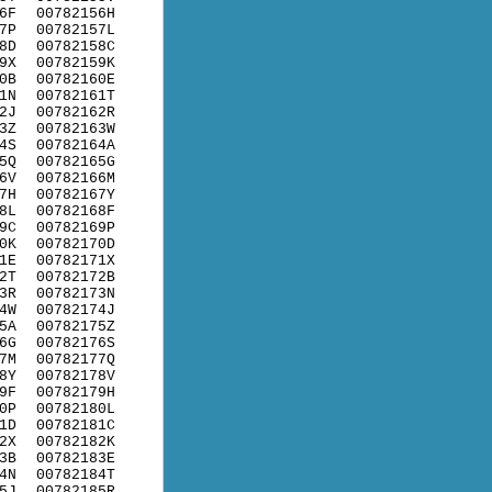
6F
00782156H
7P
00782157L
8D
00782158C
9X
00782159K
0B
00782160E
1N
00782161T
2J
00782162R
3Z
00782163W
4S
00782164A
5Q
00782165G
6V
00782166M
7H
00782167Y
8L
00782168F
9C
00782169P
0K
00782170D
1E
00782171X
2T
00782172B
3R
00782173N
4W
00782174J
5A
00782175Z
6G
00782176S
7M
00782177Q
8Y
00782178V
9F
00782179H
0P
00782180L
1D
00782181C
2X
00782182K
3B
00782183E
4N
00782184T
5J
00782185R