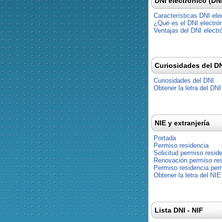
DNI electrónico (DN
Características DNI ele
¿Qué es el DNI electró
Ventajas del DNI electr
Curiosidades del D
Curiosidades del DNI
Obtener la letra del DNI
NIE y extranjería
Portada
Permiso residencia
Solicitud permiso resid
Renovación permiso res
Permiso residencia pe
Obtener la letra del NIE
Lista DNI - NIF