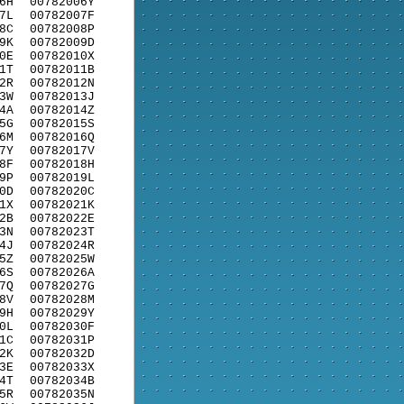
6H
00782006Y
7L
00782007F
8C
00782008P
9K
00782009D
0E
00782010X
1T
00782011B
2R
00782012N
3W
00782013J
4A
00782014Z
5G
00782015S
6M
00782016Q
7Y
00782017V
8F
00782018H
9P
00782019L
0D
00782020C
1X
00782021K
2B
00782022E
3N
00782023T
4J
00782024R
5Z
00782025W
6S
00782026A
7Q
00782027G
8V
00782028M
9H
00782029Y
0L
00782030F
1C
00782031P
2K
00782032D
3E
00782033X
4T
00782034B
5R
00782035N