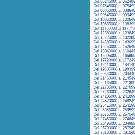
Del 06245000 al 06249
Del 07545000 al 07549
Del 08860000 al 08864
Del 09345000 al 09349
Del 10050000 al 10054
Del 10835000 al 10839
Del 11780000 al 11784
Del 12380000 al 12384
Del 13225000 al 13229
Del 14305000 al 14309
Del 15250000 al 15254
Del 16040000 al 16044
Del 16595000 al 16599
Del 17720000 al 17724
Del 18410000 al 18414
Del 19835000 al 19839
Del 20440000 al 20444
Del 21450000 al 21454
Del 22135000 al 22139
Del 22705000 al 22709
Del 23260000 al 23264
Del 24185000 al 24189
Del 24820000 al 24824
Del 25415000 al 25419
Del 25955000 al 25959
Del 26750000 al 26754
Del 27480000 al 27484
Del 28495000 al 28499
Del 28790000 al 28794
Del 29100000 al 29104