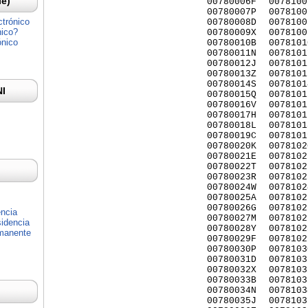
Ie)
00780006F
0078100
00780007P
0078100
ctrónico
00780008D
0078100
nico?
00780009X
0078100
ónico
00780010B
0078101
00780011N
0078101
00780012J
0078101
00780013Z
0078101
00780014S
0078101
NI
00780015Q
0078101
00780016V
0078101
00780017H
0078101
00780018L
0078101
00780019C
0078101
00780020K
0078102
00780021E
0078102
00780022T
0078102
00780023R
0078102
00780024W
0078102
00780025A
0078102
00780026G
0078102
encia
00780027M
0078102
idencia
00780028Y
0078102
rmanente
00780029F
0078102
00780030P
0078103
00780031D
0078103
00780032X
0078103
00780033B
0078103
00780034N
0078103
00780035J
0078103