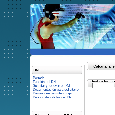
Calcula la l
DNI
Portada
Introduce los 8 
Función del DNI
Solicitar y renovar el DNI
Documentación para solicitarlo
Países que permiten viajar
Periodo de validez del DNI