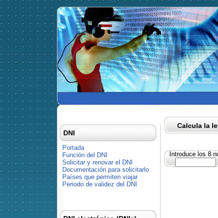
Calcula la l
DNI
Portada
Introduce los 8 
Función del DNI
Solicitar y renovar el DNI
Documentación para solicitarlo
Países que permiten viajar
Periodo de validez del DNI