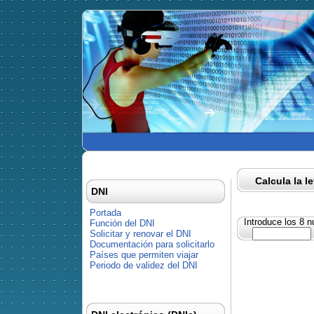
Calcula la l
DNI
Portada
Introduce los 8 
Función del DNI
Solicitar y renovar el DNI
Documentación para solicitarlo
Países que permiten viajar
Periodo de validez del DNI